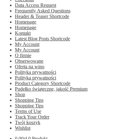
Data Access Request
Frequently Asked Questions
Header & Teaser Shortcode
Homepage
Homepage
Kontakt
Latest Blog Posts Shortcode
My Account
My Account
O firmie
Obserwowane
Oferta na wino
Polityka prywatności
Polityka prywatności
Product Category Shortcode
Pudełko świąteczne, jakość Premium
Shop
Shopping Tips
Shopping Tips
Terms of Use
Track Your Order
Twój koszyk
Wishlist
0.00
zł
0 Produkt