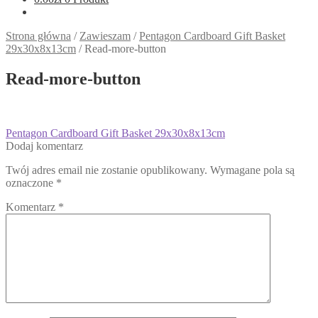
Strona główna
/
Zawieszam
/
Pentagon Cardboard Gift Basket
29x30x8x13cm
/
Read-more-button
Read-more-button
Nawigacja
Poprzedni
Pentagon Cardboard Gift Basket 29x30x8x13cm
wpis:
Dodaj komentarz
wpisu
Twój adres email nie zostanie opublikowany.
Wymagane pola są
oznaczone
*
Komentarz
*