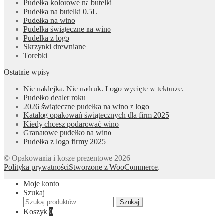
Pudełka kolorowe na butelki
Pudełka na butelki 0.5L
Pudełka na wino
Pudełka świąteczne na wino
Pudełka z logo
Skrzynki drewniane
Torebki
Ostatnie wpisy
Nie naklejka. Nie nadruk. Logo wycięte w tekturze.
Pudełko dealer roku
2026 świąteczne pudełka na wino z logo
Katalog opakowań świątecznych dla firm 2025
Kiedy chcesz podarować wino
Granatowe pudełko na wino
Pudełka z logo firmy 2025
© Opakowania i kosze prezentowe 2026
Polityka prywatności
Stworzone z WooCommerce
.
Moje konto
Szukaj
Szukaj:
Szukaj
Koszyk
0