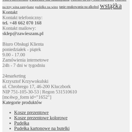
wstążka
tanie opakowania na alkohol
na trzy wina zamykane
pudełko na wino
Kontakt
Kontakt telefoniczny:
tel. +48 662 070 168
Kontakt mailowy:
sklep@zawieszam.pl
Biuro Obsługi Klienta
poniedziałek - piątek
9.00 - 17.00
Zamówienia internetowe
24h - 7 dni w tygodniu
24marketing
Krzysztof Krzywokulski
ul. Chrobrego 17, 46-200 Kluczbork
NIP 751-105-30-53 | Regon 531510610
[mc4wp_form id="1652"]
Kategorie produktów
Kosze prezentowe
Kosze prezentowe kolorowe
Pudełka
Pudełka kartonowe na butelki