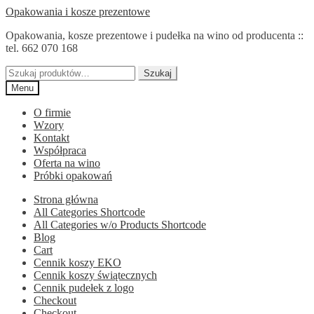
Przejdź
Przejdź
Opakowania i kosze prezentowe
do
do
Opakowania, kosze prezentowe i pudełka na wino od producenta ::
nawigacji
treści
tel. 662 070 168
Szukaj:
Szukaj
Menu
O firmie
Wzory
Kontakt
Współpraca
Oferta na wino
Próbki opakowań
Strona główna
All Categories Shortcode
All Categories w/o Products Shortcode
Blog
Cart
Cennik koszy EKO
Cennik koszy świątecznych
Cennik pudełek z logo
Checkout
Checkout