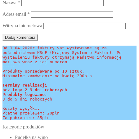
Nazwa
*
Adres email
*
Witryna internetowa
Od 1.04.2026r faktury vat wystawiane są za 
pośrednictwem KSeF (Krajowy System e-Faktur). Po 
wystawieniu faktury otrzymają Państwo informację 
mailową wraz z jej numerem.
-----
Produkty sprzedawane po 10 sztuk.
Minimalne zamówienie na kwotę 200pln.
-----
Terminy realizacji 
bez loga
 2-3 dni roboczych
Produkty logowane:
3 do 5 dni roboczych
----
Koszty wysyłki:
Płatne przelewem: 20pln
Za pobraniem: 35pln
Kategorie produktów
Pudełka na wino