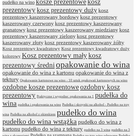
kosze prezentowe
kosz
pudełko na wino
prezentowy
kosz prezentowy duży
kosz
prezentowy kaszerowany bordowy
kosz prezentowy
kaszerowany czerwony
kosz prezentowy kaszerowany
granatowy
kosz prezentowy kaszerowany miedziany
kosz
prezentowy kaszerowany zielony
kosz prezentowy
kaszerowany złoty
kosz prezentowy kaszerowany żółty
Kosz prezentowy kwadratowy
Kosz prezentowy kwadratowy duży
Kosz prezentowy mały
kosz
kolorowy
opakowanie do wina
prezentowy średni
opakowanie do wina z kartonu
opakowanie do wina z
tektury
Opakowanie kartonowe na wino - 10 sztuk opakowań kartonowych na wino
ozdobne kosze prezentowe
ozdobny kosz
prezentowy
pudełka do
Praktyczne i wygodne: opakowania na 1
wina
pudełka i opakowania na wino
Pudełka i skrzynki na alkohol - Pudełko na trzy
pudełko do wina
wina
Pudełka na alkohol z okienkiem
pudełko do wina wstążka
pudełko do wina z
kartonu
pudełko do wina z tektury
pudełko na 3 wina
pudełko na 3
Pudełko na szampana
wina z akcesoriami
Pudełko na trzy wina odsuwane
Pudełko