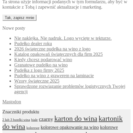
Ta strona użyje informacji podanych w tym formularzu, aby być w
kontakcie z Tobą i zapewnić aktualizacje i marketing.
Nowe posty
Nie naklejka. Nie nadruk. Logo wycięte w tekturze.
Pudełko dealer roku
2026 świąteczne pudełka na wino z logo
Katalog opakowań świątecznych dla firm 2025
Kiedy chcesz podarować wino
Granatowe pudełko na wino
Pudełka z logo firmy 2025
Pudełko na wino z grawerem na laminacie
Wzory świąteczne 2025
Sprawdzone rozwiązanie problemów logistycznych Twojej
agencji
Mastodon
Znaczniki produktu
karton do wina
kartonik
czarny
2 lub 3 butelki wina
białe
do wina
kolorowe opakowanie na wino
kolorowe
kolorowe