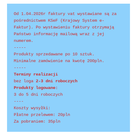
Polityka prywatności
Od 1.04.2026r faktury vat wystawiane są za 
Product Category Shortcode
pośrednictwem KSeF (Krajowy System e-
Faktur). Po wystawieniu faktury otrzymają 
Pudełko świąteczne, jakość Premium
Państwo informację mailową wraz z jej 
numerem.
-----
Shop
Produkty sprzedawane po 10 sztuk.
Minimalne zamówienie na kwotę 200pln.
Shopping Tips
-----
Terminy realizacji 
bez loga
 2-3 dni roboczych
Shopping Tips
Produkty logowane:
3 do 5 dni roboczych
Terms of Use
----
Koszty wysyłki:
Track Your Order
Płatne przelewem: 20pln
Za pobraniem: 35pln
Twój koszyk