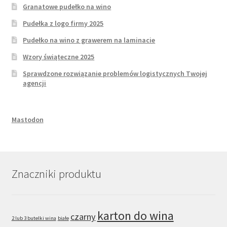
Granatowe pudełko na wino
Pudełka z logo firmy 2025
Pudełko na wino z grawerem na laminacie
Wzory świąteczne 2025
Sprawdzone rozwiązanie problemów logistycznych Twojej
agencji
Mastodon
Znaczniki produktu
karton do wina
czarny
2 lub 3 butelki wina
białe