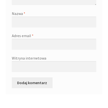
Kontakt
Nazwa
*
Latest Blog Posts Shortcode
My Account
Adres email
*
My Account
O firmie
Witryna internetowa
Obserwowane
Oferta na wino
Polityka prywatności