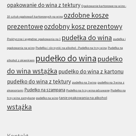
opakowanie do wina z tektury
Opakowanie kartonowe na wino -
ozdobne kosze
10 sztuk opakowań kartonowych na wino
prezentowe
ozdobny kosz prezentowy
pudełka do wina
Praktyczne i wygodne: opakowania na 1
pudełka i
opakowania na wino
Pudełka i skrzynki na alkohol - Pudełko na trzy wina
Pudełka na
pudełko do wina
pudełko
alkohol z okienkiem
do wina wstążka
pudełko do wina z kartonu
pudełko do wina z tektury
pudełko na 3 wina
pudełko na 3 wina z
Pudełko na szampana
akcesoriami
Pudełko na trzy wina odsuwane
Pudełko na
tanie opakowania na alkohol
trzy wina zamykane
pudełko na wino
wstążka
Kontakt