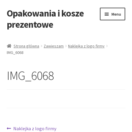
Opakowania i kosze
Przejdź
Przejdź
Menu
do
do
prezentowe
nawigacji
treści
Strona główna
Strona główna
Zawieszam
Naklejka z logo firmy
IMG_6068
All Categories Shortcode
All Categories w/o Products Shortcode
IMG_6068
Blog
Cart
Cennik koszy EKO
Nawigacja
Poprzedni
Naklejka z logo firmy
Cennik koszy świątecznych