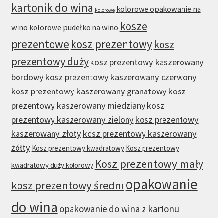
kartonik do wina
kolorowe opakowanie na
kolorowe
kosze
wino
kolorowe pudełko na wino
prezentowe
kosz prezentowy
kosz
prezentowy duży
kosz prezentowy kaszerowany
bordowy
kosz prezentowy kaszerowany czerwony
kosz prezentowy kaszerowany granatowy
kosz
prezentowy kaszerowany miedziany
kosz
prezentowy kaszerowany zielony
kosz prezentowy
kaszerowany złoty
kosz prezentowy kaszerowany
żółty
Kosz prezentowy kwadratowy
Kosz prezentowy
Kosz prezentowy mały
kwadratowy duży kolorowy
opakowanie
kosz prezentowy średni
do wina
opakowanie do wina z kartonu