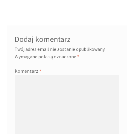
wpis:
wpisu
Cennik pudełek z logo
Checkout
Dodaj komentarz
Checkout
Twój adres email nie zostanie opublikowany.
Wymagane pola są oznaczone
*
Data Access Request
Komentarz
*
Frequently Asked Questions
Header & Teaser Shortcode
Homepage
Homepage