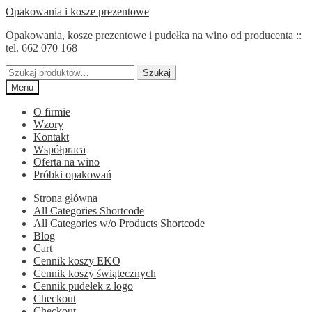
Przejdź
Przejdź
Opakowania i kosze prezentowe
do
do
Opakowania, kosze prezentowe i pudełka na wino od producenta ::
nawigacji
treści
tel. 662 070 168
Szukaj:
Szukaj
Menu
O firmie
Wzory
Kontakt
Współpraca
Oferta na wino
Próbki opakowań
Strona główna
All Categories Shortcode
All Categories w/o Products Shortcode
Blog
Cart
Cennik koszy EKO
Cennik koszy świątecznych
Cennik pudełek z logo
Checkout
Checkout