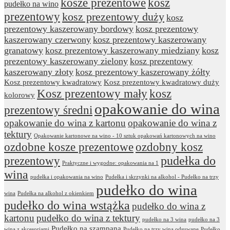
kosze prezentowe
kosz
pudełko na wino
prezentowy
kosz prezentowy duży
kosz
prezentowy kaszerowany bordowy
kosz prezentowy
kaszerowany czerwony
kosz prezentowy kaszerowany
granatowy
kosz prezentowy kaszerowany miedziany
kosz
prezentowy kaszerowany zielony
kosz prezentowy
kaszerowany złoty
kosz prezentowy kaszerowany żółty
Kosz prezentowy kwadratowy
Kosz prezentowy kwadratowy duży
Kosz prezentowy mały
kosz
kolorowy
opakowanie do wina
prezentowy średni
opakowanie do wina z kartonu
opakowanie do wina z
tektury
Opakowanie kartonowe na wino - 10 sztuk opakowań kartonowych na wino
ozdobne kosze prezentowe
ozdobny kosz
prezentowy
pudełka do
Praktyczne i wygodne: opakowania na 1
wina
pudełka i opakowania na wino
Pudełka i skrzynki na alkohol - Pudełko na trzy
pudełko do wina
wina
Pudełka na alkohol z okienkiem
pudełko do wina wstążka
pudełko do wina z
kartonu
pudełko do wina z tektury
pudełko na 3 wina
pudełko na 3
Pudełko na szampana
wina z akcesoriami
Pudełko na trzy wina odsuwane
Pudełko