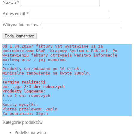
Nazwa
*
Adres email
*
Witryna internetowa
Od 1.04.2026r faktury vat wystawiane są za 
pośrednictwem KSeF (Krajowy System e-Faktur). Po 
wystawieniu faktury otrzymają Państwo informację 
mailową wraz z jej numerem.
-----
Produkty sprzedawane po 10 sztuk.
Minimalne zamówienie na kwotę 200pln.
-----
Terminy realizacji 
bez loga
 2-3 dni roboczych
Produkty logowane:
3 do 5 dni roboczych
----
Koszty wysyłki:
Płatne przelewem: 20pln
Za pobraniem: 35pln
Kategorie produktów
Pudełka na wino