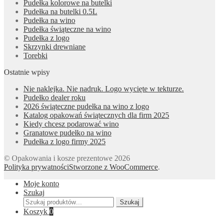
Pudełka kolorowe na butelki
Pudełka na butelki 0.5L
Pudełka na wino
Pudełka świąteczne na wino
Pudełka z logo
Skrzynki drewniane
Torebki
Ostatnie wpisy
Nie naklejka. Nie nadruk. Logo wycięte w tekturze.
Pudełko dealer roku
2026 świąteczne pudełka na wino z logo
Katalog opakowań świątecznych dla firm 2025
Kiedy chcesz podarować wino
Granatowe pudełko na wino
Pudełka z logo firmy 2025
© Opakowania i kosze prezentowe 2026
Polityka prywatności
Stworzone z WooCommerce
.
Moje konto
Szukaj
Szukaj:
Szukaj
Koszyk
0