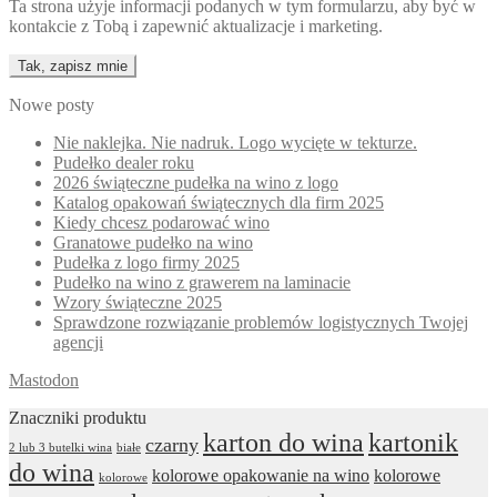
Ta strona użyje informacji podanych w tym formularzu, aby być w
kontakcie z Tobą i zapewnić aktualizacje i marketing.
Nowe posty
Nie naklejka. Nie nadruk. Logo wycięte w tekturze.
Pudełko dealer roku
2026 świąteczne pudełka na wino z logo
Katalog opakowań świątecznych dla firm 2025
Kiedy chcesz podarować wino
Granatowe pudełko na wino
Pudełka z logo firmy 2025
Pudełko na wino z grawerem na laminacie
Wzory świąteczne 2025
Sprawdzone rozwiązanie problemów logistycznych Twojej
agencji
Mastodon
Znaczniki produktu
karton do wina
kartonik
czarny
2 lub 3 butelki wina
białe
do wina
kolorowe opakowanie na wino
kolorowe
kolorowe