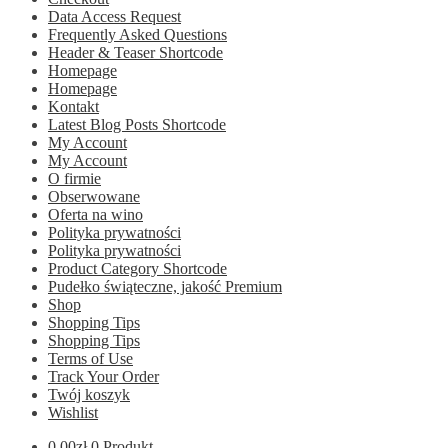
Data Access Request
Frequently Asked Questions
Header & Teaser Shortcode
Homepage
Homepage
Kontakt
Latest Blog Posts Shortcode
My Account
My Account
O firmie
Obserwowane
Oferta na wino
Polityka prywatności
Polityka prywatności
Product Category Shortcode
Pudełko świąteczne, jakość Premium
Shop
Shopping Tips
Shopping Tips
Terms of Use
Track Your Order
Twój koszyk
Wishlist
0.00
zł
0 Produkt