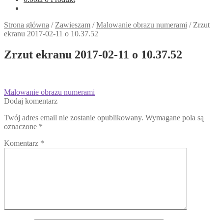
Strona główna
/
Zawieszam
/
Malowanie obrazu numerami
/
Zrzut
ekranu 2017-02-11 o 10.37.52
Zrzut ekranu 2017-02-11 o 10.37.52
Nawigacja
Poprzedni
Malowanie obrazu numerami
wpis:
Dodaj komentarz
wpisu
Twój adres email nie zostanie opublikowany.
Wymagane pola są
oznaczone
*
Komentarz
*