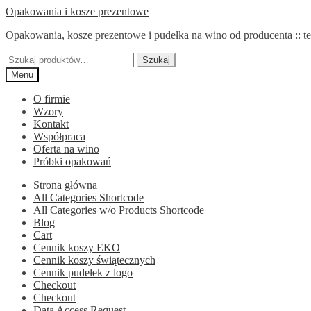
Przejdź
Przejdź
Opakowania i kosze prezentowe
do
do
Opakowania, kosze prezentowe i pudełka na wino od producenta :: te
nawigacji
treści
Szukaj:
Szukaj
Menu
O firmie
Wzory
Kontakt
Współpraca
Oferta na wino
Próbki opakowań
Strona główna
All Categories Shortcode
All Categories w/o Products Shortcode
Blog
Cart
Cennik koszy EKO
Cennik koszy świątecznych
Cennik pudełek z logo
Checkout
Checkout
Data Access Request