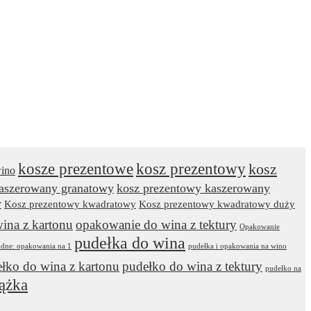
kosze prezentowe
kosz prezentowy
kosz
wino
kaszerowany granatowy
kosz prezentowy kaszerowany
y
Kosz prezentowy kwadratowy
Kosz prezentowy kwadratowy duży
ina z kartonu
opakowanie do wina z tektury
Opakowanie
pudełka do wina
odne: opakowania na 1
pudełka i opakowania na wino
łko do wina z kartonu
pudełko do wina z tektury
pudełko na
ążka