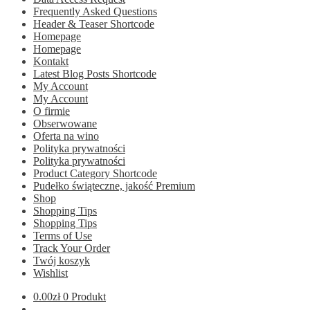
Frequently Asked Questions
Header & Teaser Shortcode
Homepage
Homepage
Kontakt
Latest Blog Posts Shortcode
My Account
My Account
O firmie
Obserwowane
Oferta na wino
Polityka prywatności
Polityka prywatności
Product Category Shortcode
Pudełko świąteczne, jakość Premium
Shop
Shopping Tips
Shopping Tips
Terms of Use
Track Your Order
Twój koszyk
Wishlist
0.00
zł
0 Produkt