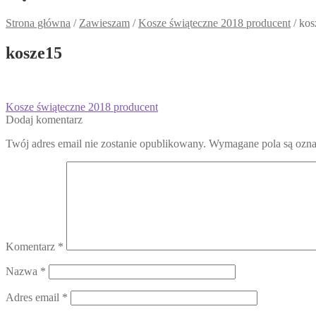
Strona główna
/
Zawieszam
/
Kosze świąteczne 2018 producent
/
kos
kosze15
Nawigacja
Poprzedni
Kosze świąteczne 2018 producent
wpis:
Dodaj komentarz
wpisu
Twój adres email nie zostanie opublikowany.
Wymagane pola są ozn
Komentarz
*
Nazwa
*
Adres email
*