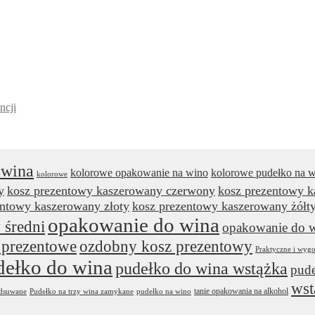
ncji
 wina
kolorowe opakowanie na wino
kolorowe pudełko na 
kolorowe
y
kosz prezentowy kaszerowany czerwony
kosz prezentowy 
entowy kaszerowany złoty
kosz prezentowy kaszerowany żółt
opakowanie do wina
 średni
opakowanie do w
 prezentowe
ozdobny kosz prezentowy
Praktyczne i wyg
dełko do wina
pudełko do wina wstążka
pude
wst
tanie opakowania na alkohol
odsuwane
Pudełko na trzy wina zamykane
pudełko na wino