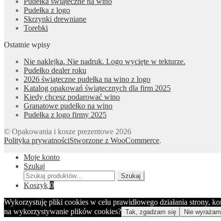
Pudełka świąteczne na wino
Pudełka z logo
Skrzynki drewniane
Torebki
Ostatnie wpisy
Nie naklejka. Nie nadruk. Logo wycięte w tekturze.
Pudełko dealer roku
2026 świąteczne pudełka na wino z logo
Katalog opakowań świątecznych dla firm 2025
Kiedy chcesz podarować wino
Granatowe pudełko na wino
Pudełka z logo firmy 2025
© Opakowania i kosze prezentowe 2026
Polityka prywatności
Stworzone z WooCommerce
.
Moje konto
Szukaj
Szukaj:
Szukaj
Koszyk
0
Wykorzystuję pliki cookies w celu prawidłowego działania strony, k
na wykorzystywanie plików cookies?
Tak, zgadzam się
Nie wyrażam