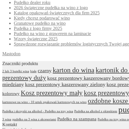
Pudełko dealer roku
2026 świąteczne pudełka na wino z logo
Katalog opakowań świątecznych dla firm 2025
Kiedy chcesz podarować wino
Granatowe pudełko na wino
Pudełka z logo firmy 2025
Pudełko na wino z grawerem na laminacie
Wzory świąteczne 2025
Sprawdzone rozwiązanie problemów logistycznych Twojej age
Mastodon
Znaczniki produktu
karton do wina
kartonik do
czarny
2 lub 3 butelki wina
białe
prezentowy duży
kosz prezentowy kaszerowany bordow
miedziany
kosz prezentowy kaszerowany zielony
kosz prez
Kosz prezentowy mały
kosz prezentowy
kolorowy
ozdobne kosze
kartonowe na wino - 10 sztuk opakowań kartonowych na wino
pu
Pudełka i skrzynki na alkohol - Pudełko na trzy wina
Pudełka na alkohol z okienkiem
Pudełko na szampana
3 wina
pudełko na 3 wina z akcesoriami
Pudełko na trzy wina 
Kontakt