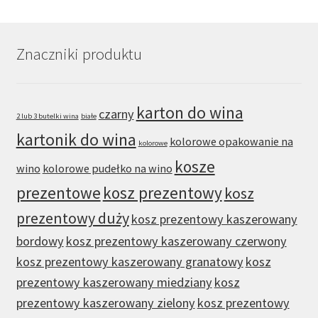
Znaczniki produktu
karton do wina
czarny
2 lub 3 butelki wina
białe
kartonik do wina
kolorowe opakowanie na
kolorowe
kosze
wino
kolorowe pudełko na wino
prezentowe
kosz prezentowy
kosz
prezentowy duży
kosz prezentowy kaszerowany
bordowy
kosz prezentowy kaszerowany czerwony
kosz prezentowy kaszerowany granatowy
kosz
prezentowy kaszerowany miedziany
kosz
prezentowy kaszerowany zielony
kosz prezentowy