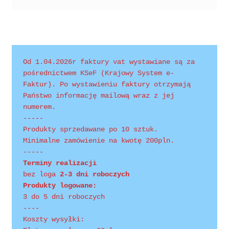
Polityka prywatności
Product Category Shortcode
Pudełko świąteczne, jakość Premium
Od 1.04.2026r faktury vat wystawiane są za 
pośrednictwem KSeF (Krajowy System e-
Shop
Faktur). Po wystawieniu faktury otrzymają 
Państwo informację mailową wraz z jej 
numerem.
Shopping Tips
-----
Produkty sprzedawane po 10 sztuk.
Shopping Tips
Minimalne zamówienie na kwotę 200pln.
-----
Terms of Use
Terminy realizacji 
bez loga
 2-3 dni roboczych
Produkty logowane:
Track Your Order
3 do 5 dni roboczych
----
Twój koszyk
Koszty wysyłki: