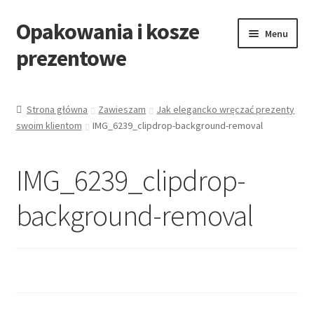
Opakowania i kosze
Przejdź
Przejdź
Menu
do
do
prezentowe
nawigacji
treści
Strona główna
Strona główna
Zawieszam
Jak elegancko wręczać prezenty
swoim klientom
IMG_6239_clipdrop-background-removal
All Categories Shortcode
All Categories w/o Products Shortcode
IMG_6239_clipdrop-
Blog
background-removal
Cart
Cennik koszy EKO
Cennik koszy świątecznych