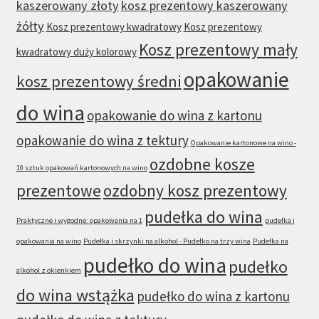
kaszerowany złoty
kosz prezentowy kaszerowany
żółty
Kosz prezentowy kwadratowy
Kosz prezentowy
Kosz prezentowy mały
kwadratowy duży kolorowy
opakowanie
kosz prezentowy średni
do wina
opakowanie do wina z kartonu
opakowanie do wina z tektury
Opakowanie kartonowe na wino -
ozdobne kosze
10 sztuk opakowań kartonowych na wino
prezentowe
ozdobny kosz prezentowy
pudełka do wina
Praktyczne i wygodne: opakowania na 1
pudełka i
opakowania na wino
Pudełka i skrzynki na alkohol - Pudełko na trzy wina
Pudełka na
pudełko do wina
pudełko
alkohol z okienkiem
do wina wstążka
pudełko do wina z kartonu