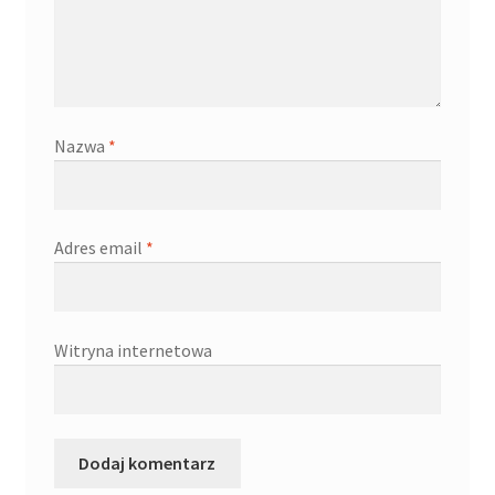
Kontakt
Latest Blog Posts Shortcode
Nazwa
*
My Account
My Account
Adres email
*
O firmie
Obserwowane
Witryna internetowa
Oferta na wino
Polityka prywatności