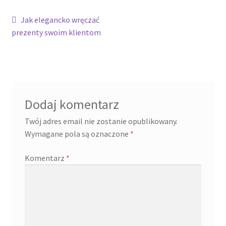
Nawigacja
Poprzedni
Jak elegancko wręczać
Cennik pudełek z logo
wpis:
prezenty swoim klientom
wpisu
Checkout
Checkout
Dodaj komentarz
Data Access Request
Twój adres email nie zostanie opublikowany.
Frequently Asked Questions
Wymagane pola są oznaczone
*
Komentarz
*
Header & Teaser Shortcode
Homepage
Homepage