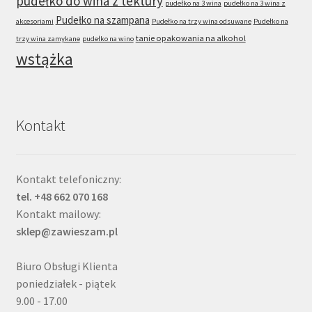
pudełko do wina z tektury
pudełko na 3 wina
pudełko na 3 wina z
Pudełko na szampana
akcesoriami
Pudełko na trzy wina odsuwane
Pudełko na
tanie opakowania na alkohol
trzy wina zamykane
pudełko na wino
wstążka
Kontakt
Kontakt telefoniczny:
tel. +48 662 070 168
Kontakt mailowy:
sklep@zawieszam.pl
Biuro Obsługi Klienta
poniedziałek - piątek
9.00 - 17.00