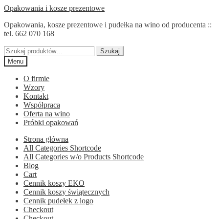
Przejdź
Przejdź
Opakowania i kosze prezentowe
do
do
Opakowania, kosze prezentowe i pudełka na wino od producenta ::
nawigacji
treści
tel. 662 070 168
Szukaj:
Szukaj
Menu
O firmie
Wzory
Kontakt
Współpraca
Oferta na wino
Próbki opakowań
Strona główna
All Categories Shortcode
All Categories w/o Products Shortcode
Blog
Cart
Cennik koszy EKO
Cennik koszy świątecznych
Cennik pudełek z logo
Checkout
Checkout