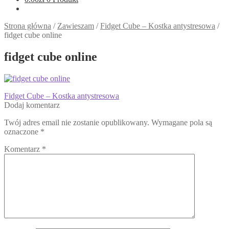
Strona główna
/
Zawieszam
/
Fidget Cube – Kostka antystresowa
/
fidget cube online
fidget cube online
Nawigacja
Poprzedni
Fidget Cube – Kostka antystresowa
wpis:
Dodaj komentarz
wpisu
Twój adres email nie zostanie opublikowany.
Wymagane pola są
oznaczone
*
Komentarz
*