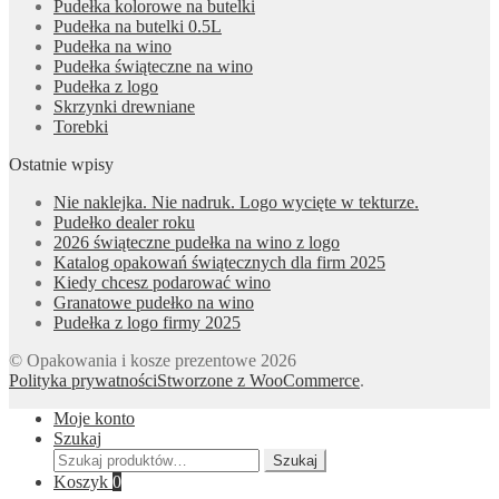
Pudełka kolorowe na butelki
Pudełka na butelki 0.5L
Pudełka na wino
Pudełka świąteczne na wino
Pudełka z logo
Skrzynki drewniane
Torebki
Ostatnie wpisy
Nie naklejka. Nie nadruk. Logo wycięte w tekturze.
Pudełko dealer roku
2026 świąteczne pudełka na wino z logo
Katalog opakowań świątecznych dla firm 2025
Kiedy chcesz podarować wino
Granatowe pudełko na wino
Pudełka z logo firmy 2025
© Opakowania i kosze prezentowe 2026
Polityka prywatności
Stworzone z WooCommerce
.
Moje konto
Szukaj
Szukaj:
Szukaj
Koszyk
0