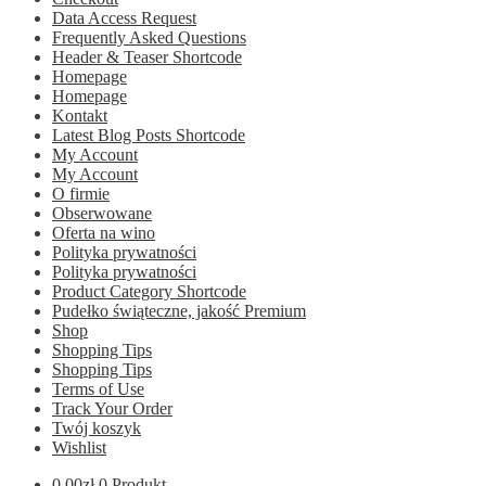
Data Access Request
Frequently Asked Questions
Header & Teaser Shortcode
Homepage
Homepage
Kontakt
Latest Blog Posts Shortcode
My Account
My Account
O firmie
Obserwowane
Oferta na wino
Polityka prywatności
Polityka prywatności
Product Category Shortcode
Pudełko świąteczne, jakość Premium
Shop
Shopping Tips
Shopping Tips
Terms of Use
Track Your Order
Twój koszyk
Wishlist
0.00
zł
0 Produkt