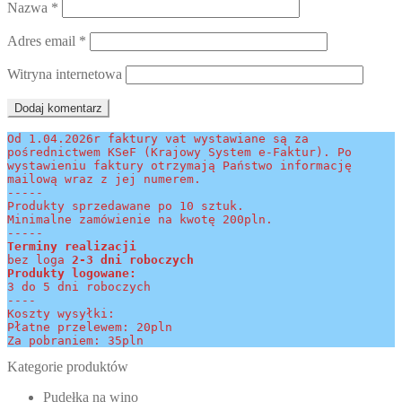
Nazwa
*
Adres email
*
Witryna internetowa
Od 1.04.2026r faktury vat wystawiane są za 
pośrednictwem KSeF (Krajowy System e-Faktur). Po 
wystawieniu faktury otrzymają Państwo informację 
mailową wraz z jej numerem.
-----
Produkty sprzedawane po 10 sztuk.
Minimalne zamówienie na kwotę 200pln.
-----
Terminy realizacji 
bez loga
 2-3 dni roboczych
Produkty logowane:
3 do 5 dni roboczych
----
Koszty wysyłki:
Płatne przelewem: 20pln
Za pobraniem: 35pln
Kategorie produktów
Pudełka na wino