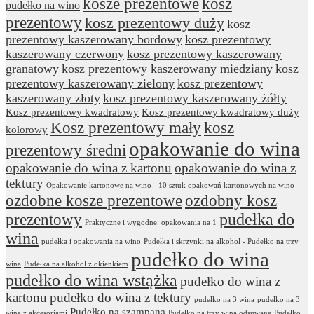
kosze prezentowe
kosz
pudełko na wino
prezentowy
kosz prezentowy duży
kosz
prezentowy kaszerowany bordowy
kosz prezentowy
kaszerowany czerwony
kosz prezentowy kaszerowany
granatowy
kosz prezentowy kaszerowany miedziany
kosz
prezentowy kaszerowany zielony
kosz prezentowy
kaszerowany złoty
kosz prezentowy kaszerowany żółty
Kosz prezentowy kwadratowy
Kosz prezentowy kwadratowy duży
Kosz prezentowy mały
kosz
kolorowy
opakowanie do wina
prezentowy średni
opakowanie do wina z kartonu
opakowanie do wina z
tektury
Opakowanie kartonowe na wino - 10 sztuk opakowań kartonowych na wino
ozdobne kosze prezentowe
ozdobny kosz
prezentowy
pudełka do
Praktyczne i wygodne: opakowania na 1
wina
pudełka i opakowania na wino
Pudełka i skrzynki na alkohol - Pudełko na trzy
pudełko do wina
wina
Pudełka na alkohol z okienkiem
pudełko do wina wstążka
pudełko do wina z
kartonu
pudełko do wina z tektury
pudełko na 3 wina
pudełko na 3
Pudełko na szampana
wina z akcesoriami
Pudełko na trzy wina odsuwane
Pudełko