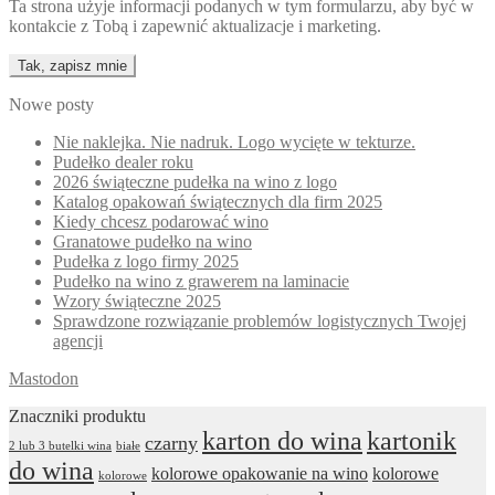
Ta strona użyje informacji podanych w tym formularzu, aby być w
kontakcie z Tobą i zapewnić aktualizacje i marketing.
Nowe posty
Nie naklejka. Nie nadruk. Logo wycięte w tekturze.
Pudełko dealer roku
2026 świąteczne pudełka na wino z logo
Katalog opakowań świątecznych dla firm 2025
Kiedy chcesz podarować wino
Granatowe pudełko na wino
Pudełka z logo firmy 2025
Pudełko na wino z grawerem na laminacie
Wzory świąteczne 2025
Sprawdzone rozwiązanie problemów logistycznych Twojej
agencji
Mastodon
Znaczniki produktu
karton do wina
kartonik
czarny
2 lub 3 butelki wina
białe
do wina
kolorowe opakowanie na wino
kolorowe
kolorowe