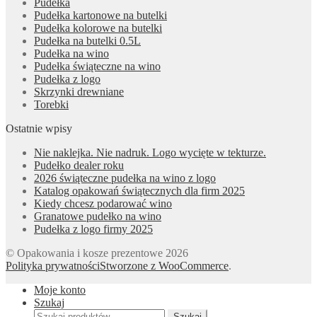
Pudełka
Pudełka kartonowe na butelki
Pudełka kolorowe na butelki
Pudełka na butelki 0.5L
Pudełka na wino
Pudełka świąteczne na wino
Pudełka z logo
Skrzynki drewniane
Torebki
Ostatnie wpisy
Nie naklejka. Nie nadruk. Logo wycięte w tekturze.
Pudełko dealer roku
2026 świąteczne pudełka na wino z logo
Katalog opakowań świątecznych dla firm 2025
Kiedy chcesz podarować wino
Granatowe pudełko na wino
Pudełka z logo firmy 2025
© Opakowania i kosze prezentowe 2026
Polityka prywatności
Stworzone z WooCommerce
.
Moje konto
Szukaj
Szukaj:
Szukaj