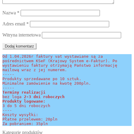
Nazwa
*
Adres email
*
Witryna internetowa
Od 1.04.2026r faktury vat wystawiane są za 
pośrednictwem KSeF (Krajowy System e-Faktur). Po 
wystawieniu faktury otrzymają Państwo informację 
mailową wraz z jej numerem.
-----
Produkty sprzedawane po 10 sztuk.
Minimalne zamówienie na kwotę 200pln.
-----
Terminy realizacji 
bez loga
 2-3 dni roboczych
Produkty logowane:
3 do 5 dni roboczych
----
Koszty wysyłki:
Płatne przelewem: 20pln
Za pobraniem: 35pln
Kategorie produktów