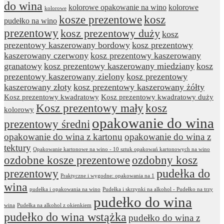
do wina
kolorowe opakowanie na wino
kolorowe
kolorowe
kosze prezentowe
kosz
pudełko na wino
prezentowy
kosz prezentowy duży
kosz
prezentowy kaszerowany bordowy
kosz prezentowy
kaszerowany czerwony
kosz prezentowy kaszerowany
granatowy
kosz prezentowy kaszerowany miedziany
kosz
prezentowy kaszerowany zielony
kosz prezentowy
kaszerowany złoty
kosz prezentowy kaszerowany żółty
Kosz prezentowy kwadratowy
Kosz prezentowy kwadratowy duży
Kosz prezentowy mały
kosz
kolorowy
opakowanie do wina
prezentowy średni
opakowanie do wina z kartonu
opakowanie do wina z
tektury
Opakowanie kartonowe na wino - 10 sztuk opakowań kartonowych na wino
ozdobne kosze prezentowe
ozdobny kosz
prezentowy
pudełka do
Praktyczne i wygodne: opakowania na 1
wina
pudełka i opakowania na wino
Pudełka i skrzynki na alkohol - Pudełko na trzy
pudełko do wina
wina
Pudełka na alkohol z okienkiem
pudełko do wina wstążka
pudełko do wina z