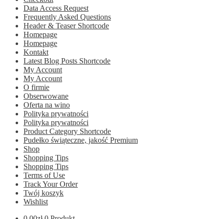
Data Access Request
Frequently Asked Questions
Header & Teaser Shortcode
Homepage
Homepage
Kontakt
Latest Blog Posts Shortcode
My Account
My Account
O firmie
Obserwowane
Oferta na wino
Polityka prywatności
Polityka prywatności
Product Category Shortcode
Pudełko świąteczne, jakość Premium
Shop
Shopping Tips
Shopping Tips
Terms of Use
Track Your Order
Twój koszyk
Wishlist
0.00
zł
0 Produkt