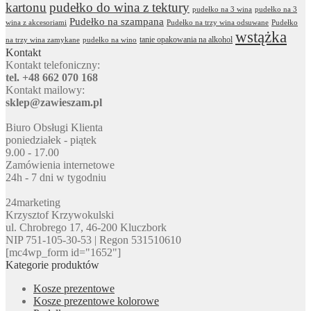
kartonu
pudełko do wina z tektury
pudełko na 3 wina
pudełko na 3
Pudełko na szampana
wina z akcesoriami
Pudełko na trzy wina odsuwane
Pudełko
wstążka
tanie opakowania na alkohol
na trzy wina zamykane
pudełko na wino
Kontakt
Kontakt telefoniczny:
tel. +48 662 070 168
Kontakt mailowy:
sklep@zawieszam.pl
Biuro Obsługi Klienta
poniedziałek - piątek
9.00 - 17.00
Zamówienia internetowe
24h - 7 dni w tygodniu
24marketing
Krzysztof Krzywokulski
ul. Chrobrego 17, 46-200 Kluczbork
NIP 751-105-30-53 | Regon 531510610
[mc4wp_form id="1652"]
Kategorie produktów
Kosze prezentowe
Kosze prezentowe kolorowe