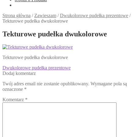
Strona główna
/
Zawieszam
/
Dwukolorowe pudełka prezentowe
/
Tekturowe pudełka dwukolorowe
Tekturowe pudełka dwukolorowe
Tekturowe pudełka dwukolorowe
Nawigacja
Poprzedni
Dwukolorowe pudełka prezentowe
wpis:
Dodaj komentarz
wpisu
Twój adres email nie zostanie opublikowany.
Wymagane pola są
oznaczone
*
Komentarz
*