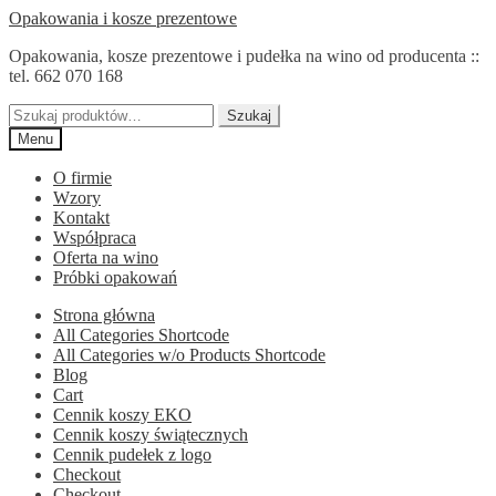
Przejdź
Przejdź
Opakowania i kosze prezentowe
do
do
Opakowania, kosze prezentowe i pudełka na wino od producenta ::
nawigacji
treści
tel. 662 070 168
Szukaj:
Szukaj
Menu
O firmie
Wzory
Kontakt
Współpraca
Oferta na wino
Próbki opakowań
Strona główna
All Categories Shortcode
All Categories w/o Products Shortcode
Blog
Cart
Cennik koszy EKO
Cennik koszy świątecznych
Cennik pudełek z logo
Checkout
Checkout