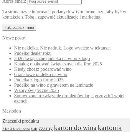
Adres email:
Ta strona użyje informacji podanych w tym formularzu, aby być w
kontakcie z Tobą i zapewnić aktualizacje i marketing.
Nowe posty
Nie naklejka. Nie nadruk. Logo wycięte w tekturze.
Pudełko dealer roku
2026 świąteczne pudełka na wino z logo
Katalog opakowań świątecznych dla firm 2025
Kiedy chcesz podarować wino
Granatowe pudełko na wino
Pudełka z logo firmy 2025
Pudełko na wino z grawerem na laminacie
Wzory świąteczne 2025
Sprawdzone rozwiązanie problemów logistycznych Twojej
agencji
Mastodon
Znaczniki produktu
karton do wina
kartonik
czarny
2 lub 3 butelki wina
białe