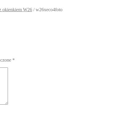
 z okienkiem W26
/
w26xeco4foto
aczone
*