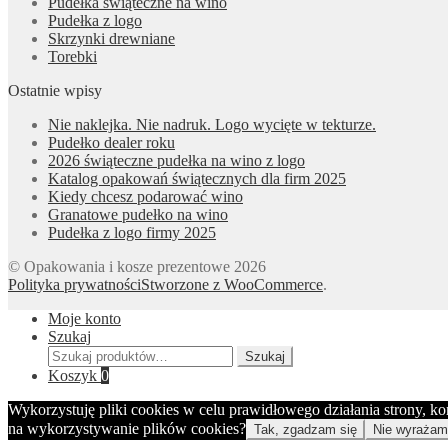
Pudełka świąteczne na wino
Pudełka z logo
Skrzynki drewniane
Torebki
Ostatnie wpisy
Nie naklejka. Nie nadruk. Logo wycięte w tekturze.
Pudełko dealer roku
2026 świąteczne pudełka na wino z logo
Katalog opakowań świątecznych dla firm 2025
Kiedy chcesz podarować wino
Granatowe pudełko na wino
Pudełka z logo firmy 2025
© Opakowania i kosze prezentowe 2026
Polityka prywatności
Stworzone z WooCommerce
.
Moje konto
Szukaj
Szukaj:
Szukaj
Koszyk
0
Wykorzystuję pliki cookies w celu prawidłowego działania strony, k
na wykorzystywanie plików cookies?
Tak, zgadzam się
Nie wyrażam