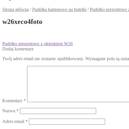
Strona główna
/
Pudełka kartonowe na butelki
/
Pudełko prezentowe
w26xeco4foto
Nawigacja
Poprzedni
Pudełko prezentowe z okienkiem W26
wpis:
Dodaj komentarz
wpisu
Twój adres email nie zostanie opublikowany.
Wymagane pola są ozn
Komentarz
*
Nazwa
*
Adres email
*