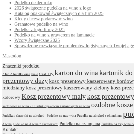
Pudełko dealer roku
2026 świąteczne pudełka na wino z logo
Katalog opakowań świątecznych dla firm 2025
Kiedy chcesz podarować wino
Granatowe pudełko na wino
Pudełka z logo firmy 2025
Pudełko na wino z grawerem na laminacie
Wzory świąteczne 2025
Sprawdzone rozwiązanie problemów logistycznych Twojej age
Mastodon
Znaczniki produktu
karton do wina
kartonik do
czarny
2 lub 3 butelki wina
białe
prezentowy duży
kosz prezentowy kaszerowany bordow
miedziany
kosz prezentowy kaszerowany zielony
kosz prez
Kosz prezentowy mały
kosz prezentowy
kolorowy
ozdobne kosze
kartonowe na wino - 10 sztuk opakowań kartonowych na wino
pu
Pudełka i skrzynki na alkohol - Pudełko na trzy wina
Pudełka na alkohol z okienkiem
Pudełko na szampana
3 wina
pudełko na 3 wina z akcesoriami
Pudełko na trzy wina 
Kontakt