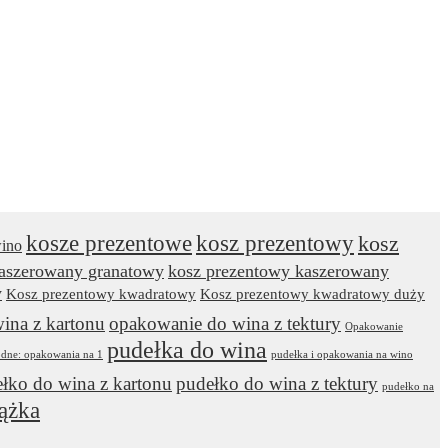
kosze prezentowe
kosz prezentowy
kosz
wino
kaszerowany granatowy
kosz prezentowy kaszerowany
y
Kosz prezentowy kwadratowy
Kosz prezentowy kwadratowy duży
ina z kartonu
opakowanie do wina z tektury
Opakowanie
pudełka do wina
odne: opakowania na 1
pudełka i opakowania na wino
łko do wina z kartonu
pudełko do wina z tektury
pudełko na
ążka