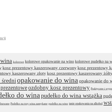
ncji
 wina
kolorowe opakowanie na wino
kolorowe pudełko na 
kolorowe
y
kosz prezentowy kaszerowany czerwony
kosz prezentowy 
entowy kaszerowany złoty
kosz prezentowy kaszerowany żółt
opakowanie do wina
 średni
opakowanie do w
 prezentowe
ozdobny kosz prezentowy
Praktyczne i wyg
dełko do wina
pudełko do wina wstążka
pude
wst
tanie opakowania na alkohol
odsuwane
Pudełko na trzy wina zamykane
pudełko na wino