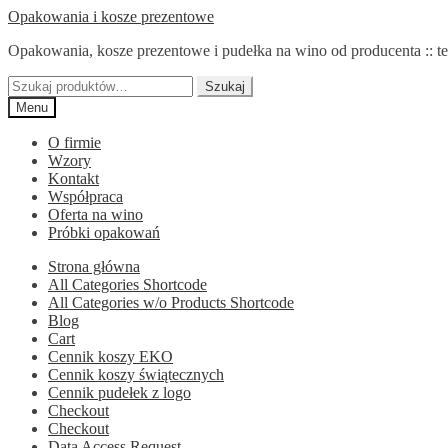
Przejdź
Przejdź
Opakowania i kosze prezentowe
do
do
Opakowania, kosze prezentowe i pudełka na wino od producenta :: te
nawigacji
treści
Szukaj:
Szukaj
Menu
O firmie
Wzory
Kontakt
Współpraca
Oferta na wino
Próbki opakowań
Strona główna
All Categories Shortcode
All Categories w/o Products Shortcode
Blog
Cart
Cennik koszy EKO
Cennik koszy świątecznych
Cennik pudełek z logo
Checkout
Checkout
Data Access Request