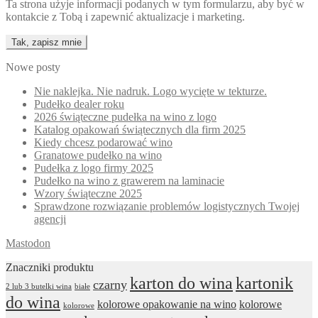
Ta strona użyje informacji podanych w tym formularzu, aby być w
kontakcie z Tobą i zapewnić aktualizacje i marketing.
Nowe posty
Nie naklejka. Nie nadruk. Logo wycięte w tekturze.
Pudełko dealer roku
2026 świąteczne pudełka na wino z logo
Katalog opakowań świątecznych dla firm 2025
Kiedy chcesz podarować wino
Granatowe pudełko na wino
Pudełka z logo firmy 2025
Pudełko na wino z grawerem na laminacie
Wzory świąteczne 2025
Sprawdzone rozwiązanie problemów logistycznych Twojej
agencji
Mastodon
Znaczniki produktu
karton do wina
kartonik
czarny
2 lub 3 butelki wina
białe
do wina
kolorowe opakowanie na wino
kolorowe
kolorowe