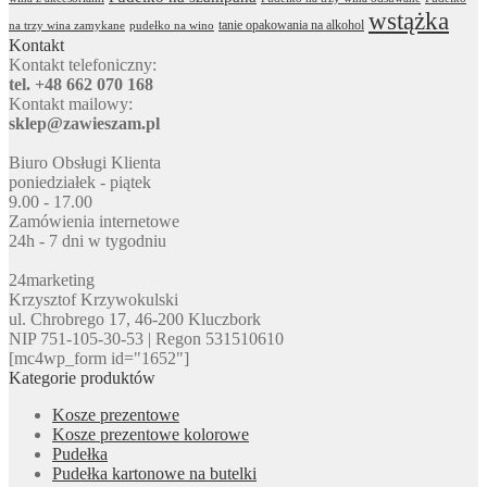
wstążka
tanie opakowania na alkohol
na trzy wina zamykane
pudełko na wino
Kontakt
Kontakt telefoniczny:
tel. +48 662 070 168
Kontakt mailowy:
sklep@zawieszam.pl
Biuro Obsługi Klienta
poniedziałek - piątek
9.00 - 17.00
Zamówienia internetowe
24h - 7 dni w tygodniu
24marketing
Krzysztof Krzywokulski
ul. Chrobrego 17, 46-200 Kluczbork
NIP 751-105-30-53 | Regon 531510610
[mc4wp_form id="1652"]
Kategorie produktów
Kosze prezentowe
Kosze prezentowe kolorowe
Pudełka
Pudełka kartonowe na butelki