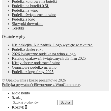
Pudełka kolorowe na butelki
Pudełka na butelki 0.5L
Pudełka na wino
Pudełka świąteczne na wino
Pudełka z logo
Skrzynki drewniane
Torebki
Ostatnie wpisy
Nie naklejka. Nie nadruk. Logo wycięte w tekturze.
Pudełko dealer roku
2026 świąteczne pudełka na wino z logo
Katalog opakowań świątecznych dla firm 2025
Kiedy chcesz podarować wino
Granatowe pudełko na wino
Pudełka z logo firmy 2025
© Opakowania i kosze prezentowe 2026
Polityka prywatności
Stworzone z WooCommerce
.
Moje konto
Szukaj
Szukaj:
Szukaj
Koszyk
0