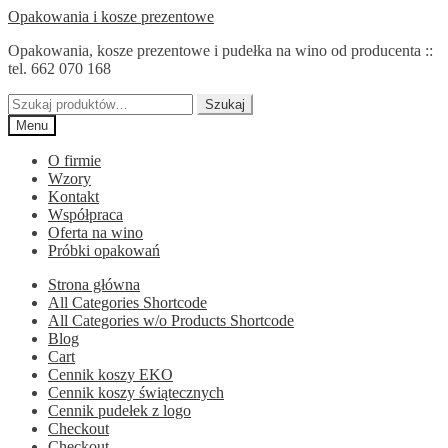
Przejdź
Przejdź
Opakowania i kosze prezentowe
do
do
Opakowania, kosze prezentowe i pudełka na wino od producenta ::
nawigacji
treści
tel. 662 070 168
Szukaj:
Szukaj
Menu
O firmie
Wzory
Kontakt
Współpraca
Oferta na wino
Próbki opakowań
Strona główna
All Categories Shortcode
All Categories w/o Products Shortcode
Blog
Cart
Cennik koszy EKO
Cennik koszy świątecznych
Cennik pudełek z logo
Checkout
Checkout