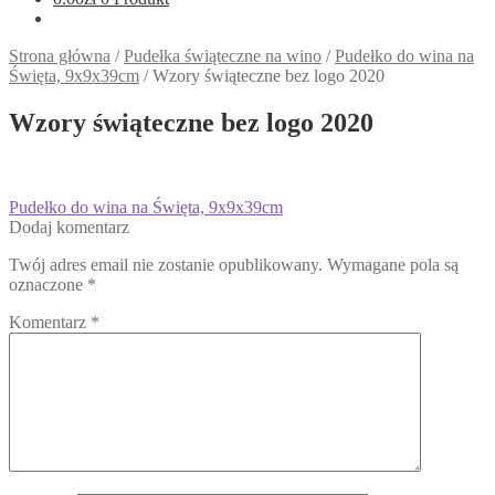
Strona główna
/
Pudełka świąteczne na wino
/
Pudełko do wina na
Święta, 9x9x39cm
/
Wzory świąteczne bez logo 2020
Wzory świąteczne bez logo 2020
Nawigacja
Poprzedni
Pudełko do wina na Święta, 9x9x39cm
wpis:
Dodaj komentarz
wpisu
Twój adres email nie zostanie opublikowany.
Wymagane pola są
oznaczone
*
Komentarz
*