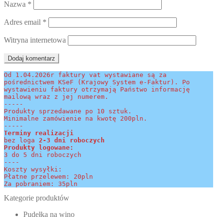
Nazwa
*
Adres email
*
Witryna internetowa
Od 1.04.2026r faktury vat wystawiane są za 
pośrednictwem KSeF (Krajowy System e-Faktur). Po 
wystawieniu faktury otrzymają Państwo informację 
mailową wraz z jej numerem.
-----
Produkty sprzedawane po 10 sztuk.
Minimalne zamówienie na kwotę 200pln.
-----
Terminy realizacji 
bez loga
 2-3 dni roboczych
Produkty logowane:
3 do 5 dni roboczych
----
Koszty wysyłki:
Płatne przelewem: 20pln
Za pobraniem: 35pln
Kategorie produktów
Pudełka na wino