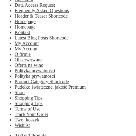
Data Access Request
Frequently Asked Questions
Header & Teaser Shortcode
Homepage
Homepage
Kontakt
Latest Blog Posts Shortcode
My Account
My Account
O firmie
Obserwowane
Oferta na wino
Polityka prywatności
Polityka prywatności
Product Category Shortcode
Pudełko świąteczne, jakość Premium
Shop
Shopping Tips
Shopping Tips
Terms of Use
Track Your Order
Twój koszyk
Wishlist
0.00
zł
0 Produkt