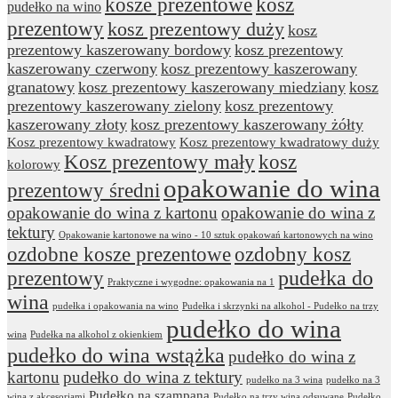
kosze prezentowe
kosz
pudełko na wino
prezentowy
kosz prezentowy duży
kosz
prezentowy kaszerowany bordowy
kosz prezentowy
kaszerowany czerwony
kosz prezentowy kaszerowany
granatowy
kosz prezentowy kaszerowany miedziany
kosz
prezentowy kaszerowany zielony
kosz prezentowy
kaszerowany złoty
kosz prezentowy kaszerowany żółty
Kosz prezentowy kwadratowy
Kosz prezentowy kwadratowy duży
Kosz prezentowy mały
kosz
kolorowy
opakowanie do wina
prezentowy średni
opakowanie do wina z kartonu
opakowanie do wina z
tektury
Opakowanie kartonowe na wino - 10 sztuk opakowań kartonowych na wino
ozdobne kosze prezentowe
ozdobny kosz
prezentowy
pudełka do
Praktyczne i wygodne: opakowania na 1
wina
pudełka i opakowania na wino
Pudełka i skrzynki na alkohol - Pudełko na trzy
pudełko do wina
wina
Pudełka na alkohol z okienkiem
pudełko do wina wstążka
pudełko do wina z
kartonu
pudełko do wina z tektury
pudełko na 3 wina
pudełko na 3
Pudełko na szampana
wina z akcesoriami
Pudełko na trzy wina odsuwane
Pudełko