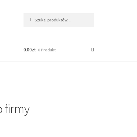
Szukaj:
Szukaj
0.00
zł
0 Produkt
y
 firmy
ści