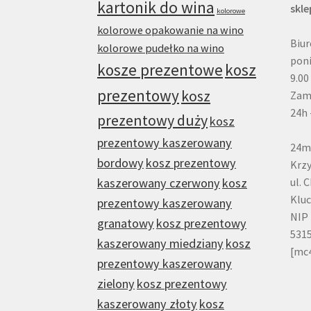
kartonik do wina
skl
kolorowe
kolorowe opakowanie na wino
Biur
kolorowe pudełko na wino
poni
kosze prezentowe
kosz
9.00
prezentowy
kosz
Zam
24h 
prezentowy duży
kosz
prezentowy kaszerowany
24m
bordowy
kosz prezentowy
Krzy
kaszerowany czerwony
kosz
ul. 
Klu
prezentowy kaszerowany
NIP 
granatowy
kosz prezentowy
531
kaszerowany miedziany
kosz
[mc
prezentowy kaszerowany
zielony
kosz prezentowy
kaszerowany złoty
kosz