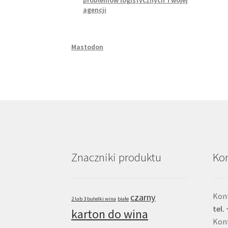
problemów logistycznych Twojej
agencji
Mastodon
Znaczniki produktu
Kon
Kont
czarny
2 lub 3 butelki wina
białe
tel.
karton do wina
Kon