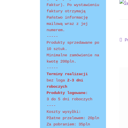
Faktur). Po wystawieniu 
faktury otrzymają 
Shopping Tips
Terms of Use
Track Your Order
Państwo informację 
mailową wraz z jej 
numerem.
-----
Na
P
P
Produkty sprzedawane po 
w
wp
10 sztuk.
Minimalne zamówienie na 
kwotę 200pln.
-----
Terminy realizacji 
bez loga
 2-3 dni 
roboczych
Produkty logowane:
3 do 5 dni roboczych
----
Koszty wysyłki:
Płatne przelewem: 20pln
Za pobraniem: 35pln