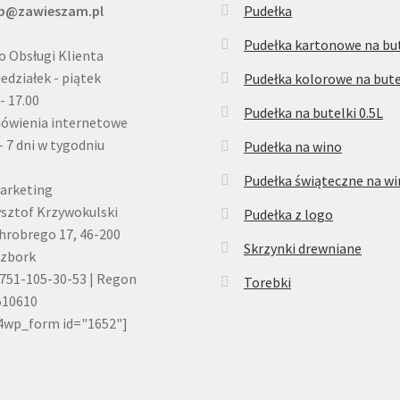
ep@zawieszam.pl
Pudełka
Pudełka kartonowe na but
o Obsługi Klienta
edziałek - piątek
Pudełka kolorowe na bute
 - 17.00
Pudełka na butelki 0.5L
ówienia internetowe
- 7 dni w tygodniu
Pudełka na wino
Pudełka świąteczne na w
arketing
sztof Krzywokulski
Pudełka z logo
Chrobrego 17, 46-200
Skrzynki drewniane
czbork
751-105-30-53 | Regon
Torebki
510610
4wp_form id="1652"]