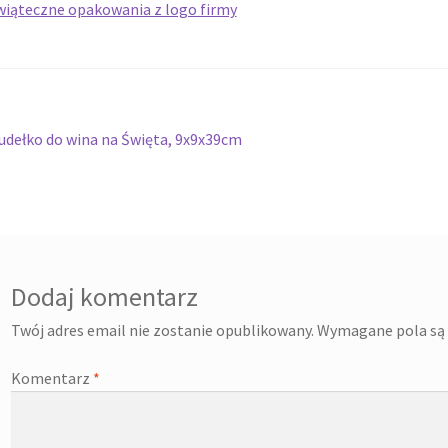
Twój koszyk
Wishlist
wigacja
oprzedni
udełko do wina na Święta, 9x9x39cm
pis:
isu
Dodaj komentarz
Twój adres email nie zostanie opublikowany.
Wymagane pola są
Komentarz
*