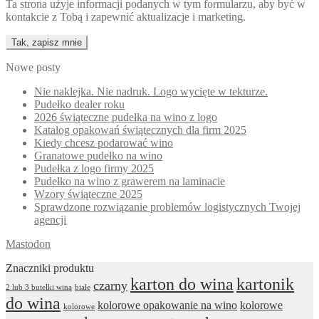
Ta strona użyje informacji podanych w tym formularzu, aby być w
kontakcie z Tobą i zapewnić aktualizacje i marketing.
Nowe posty
Nie naklejka. Nie nadruk. Logo wycięte w tekturze.
Pudełko dealer roku
2026 świąteczne pudełka na wino z logo
Katalog opakowań świątecznych dla firm 2025
Kiedy chcesz podarować wino
Granatowe pudełko na wino
Pudełka z logo firmy 2025
Pudełko na wino z grawerem na laminacie
Wzory świąteczne 2025
Sprawdzone rozwiązanie problemów logistycznych Twojej
agencji
Mastodon
Znaczniki produktu
karton do wina
kartonik
czarny
2 lub 3 butelki wina
białe
do wina
kolorowe opakowanie na wino
kolorowe
kolorowe