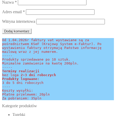
Nazwa
*
Adres email
*
Witryna internetowa
Od 1.04.2026r faktury vat wystawiane są za 
pośrednictwem KSeF (Krajowy System e-Faktur). Po 
wystawieniu faktury otrzymają Państwo informację 
mailową wraz z jej numerem.
-----
Produkty sprzedawane po 10 sztuk.
Minimalne zamówienie na kwotę 200pln.
-----
Terminy realizacji 
bez loga
 2-3 dni roboczych
Produkty logowane:
3 do 5 dni roboczych
----
Koszty wysyłki:
Płatne przelewem: 20pln
Za pobraniem: 35pln
Kategorie produktów
Torebki