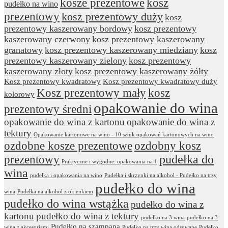
kosze prezentowe
kosz
pudełko na wino
prezentowy
kosz prezentowy duży
kosz
prezentowy kaszerowany bordowy
kosz prezentowy
kaszerowany czerwony
kosz prezentowy kaszerowany
granatowy
kosz prezentowy kaszerowany miedziany
kosz
prezentowy kaszerowany zielony
kosz prezentowy
kaszerowany złoty
kosz prezentowy kaszerowany żółty
Kosz prezentowy kwadratowy
Kosz prezentowy kwadratowy duży
Kosz prezentowy mały
kosz
kolorowy
opakowanie do wina
prezentowy średni
opakowanie do wina z kartonu
opakowanie do wina z
tektury
Opakowanie kartonowe na wino - 10 sztuk opakowań kartonowych na wino
ozdobne kosze prezentowe
ozdobny kosz
prezentowy
pudełka do
Praktyczne i wygodne: opakowania na 1
wina
pudełka i opakowania na wino
Pudełka i skrzynki na alkohol - Pudełko na trzy
pudełko do wina
wina
Pudełka na alkohol z okienkiem
pudełko do wina wstążka
pudełko do wina z
kartonu
pudełko do wina z tektury
pudełko na 3 wina
pudełko na 3
Pudełko na szampana
wina z akcesoriami
Pudełko na trzy wina odsuwane
Pudełko