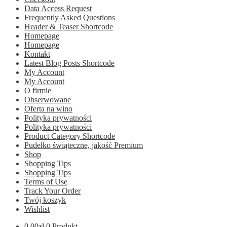
Data Access Request
Frequently Asked Questions
Header & Teaser Shortcode
Homepage
Homepage
Kontakt
Latest Blog Posts Shortcode
My Account
My Account
O firmie
Obserwowane
Oferta na wino
Polityka prywatności
Polityka prywatności
Product Category Shortcode
Pudełko świąteczne, jakość Premium
Shop
Shopping Tips
Shopping Tips
Terms of Use
Track Your Order
Twój koszyk
Wishlist
0.00
zł
0 Produkt