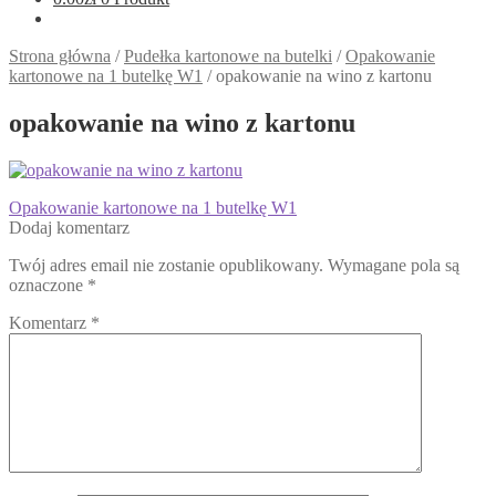
Strona główna
/
Pudełka kartonowe na butelki
/
Opakowanie
kartonowe na 1 butelkę W1
/
opakowanie na wino z kartonu
opakowanie na wino z kartonu
Nawigacja
Poprzedni
Opakowanie kartonowe na 1 butelkę W1
wpis:
Dodaj komentarz
wpisu
Twój adres email nie zostanie opublikowany.
Wymagane pola są
oznaczone
*
Komentarz
*