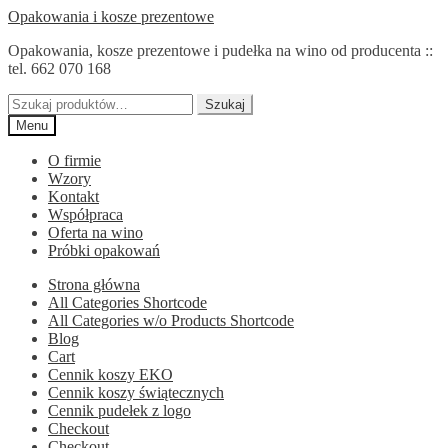
Przejdź
Przejdź
Opakowania i kosze prezentowe
do
do
Opakowania, kosze prezentowe i pudełka na wino od producenta ::
nawigacji
treści
tel. 662 070 168
Szukaj:
Szukaj
Menu
O firmie
Wzory
Kontakt
Współpraca
Oferta na wino
Próbki opakowań
Strona główna
All Categories Shortcode
All Categories w/o Products Shortcode
Blog
Cart
Cennik koszy EKO
Cennik koszy świątecznych
Cennik pudełek z logo
Checkout
Checkout