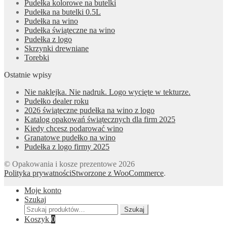
Pudełka kolorowe na butelki
Pudełka na butelki 0.5L
Pudełka na wino
Pudełka świąteczne na wino
Pudełka z logo
Skrzynki drewniane
Torebki
Ostatnie wpisy
Nie naklejka. Nie nadruk. Logo wycięte w tekturze.
Pudełko dealer roku
2026 świąteczne pudełka na wino z logo
Katalog opakowań świątecznych dla firm 2025
Kiedy chcesz podarować wino
Granatowe pudełko na wino
Pudełka z logo firmy 2025
© Opakowania i kosze prezentowe 2026
Polityka prywatności
Stworzone z WooCommerce
.
Moje konto
Szukaj
Szukaj:
Szukaj
Koszyk
0