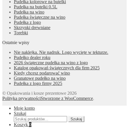
Pudełka kolorowe na butelki
Pudełka na butelki 0.5L
Pudełka na wino
Pudełka świąteczne na wino
Pudełka z logo
Skrzynki drewniane
Torebki
Ostatnie wpisy
Nie naklejka. Nie nadruk. Logo wycięte w tekturze.
Pudełko dealer roku
2026 świąteczne pudełka na wino z logo
Katalog opakowań świątecznych dla firm 2025
Kiedy chcesz podarować wino
Granatowe pudełko na wino
Pudełka z logo firmy 2025
© Opakowania i kosze prezentowe 2026
Polityka prywatności
Stworzone z WooCommerce
.
Moje konto
Szukaj
Szukaj:
Szukaj
Koszyk
0