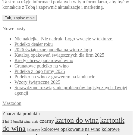
Ta strona użyje informacji podanych w tym formularzu, aby być w
kontakcie z Tobą i zapewnić aktualizacje i marketing.
Nowe posty
Nie naklejka. Nie nadruk. Logo wycięte w tekturze.
Pudełko dealer roku
2026 świąteczne pudełka na wino z logo
Katalog opakowań świątecznych dla firm 2025
Kiedy chcesz podarować wino
Granatowe pudełko na wino
Pudełka z logo firmy 2025
Pudełko na wino z grawerem na laminacie
Wzory świąteczne 2025
Sprawdzone rozwiązanie problemów logistycznych Twojej
agencji
Mastodon
Znaczniki produktu
karton do wina
kartonik
czarny
2 lub 3 butelki wina
białe
do wina
kolorowe opakowanie na wino
kolorowe
kolorowe