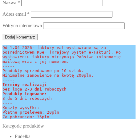
Nazwa
*
Adres email
*
Witryna internetowa
Od 1.04.2026r faktury vat wystawiane są za 
pośrednictwem KSeF (Krajowy System e-Faktur). Po 
wystawieniu faktury otrzymają Państwo informację 
mailową wraz z jej numerem.
-----
Produkty sprzedawane po 10 sztuk.
Minimalne zamówienie na kwotę 200pln.
-----
Terminy realizacji 
bez loga
 2-3 dni roboczych
Produkty logowane:
3 do 5 dni roboczych
----
Koszty wysyłki:
Płatne przelewem: 20pln
Za pobraniem: 35pln
Kategorie produktów
Pudełka