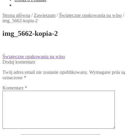
Strona główna
/
Zawieszam
/
Świąteczne opakowania na wino
/
img_5662-kopia-2
img_5662-kopia-2
Nawigacja
Poprzedni
Świąteczne opakowania na wino
wpis:
Dodaj komentarz
wpisu
Twój adres email nie zostanie opublikowany.
Wymagane pola są
oznaczone
*
Komentarz
*