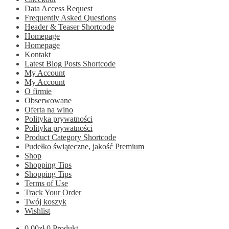
Data Access Request
Frequently Asked Questions
Header & Teaser Shortcode
Homepage
Homepage
Kontakt
Latest Blog Posts Shortcode
My Account
My Account
O firmie
Obserwowane
Oferta na wino
Polityka prywatności
Polityka prywatności
Product Category Shortcode
Pudełko świąteczne, jakość Premium
Shop
Shopping Tips
Shopping Tips
Terms of Use
Track Your Order
Twój koszyk
Wishlist
0.00
zł
0 Produkt