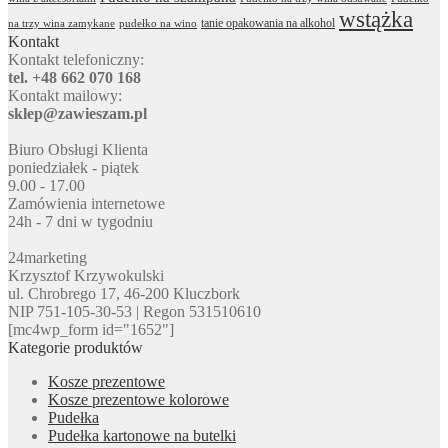
wstążka
tanie opakowania na alkohol
na trzy wina zamykane
pudełko na wino
Kontakt
Kontakt telefoniczny:
tel. +48 662 070 168
Kontakt mailowy:
sklep@zawieszam.pl
Biuro Obsługi Klienta
poniedziałek - piątek
9.00 - 17.00
Zamówienia internetowe
24h - 7 dni w tygodniu
24marketing
Krzysztof Krzywokulski
ul. Chrobrego 17, 46-200 Kluczbork
NIP 751-105-30-53 | Regon 531510610
[mc4wp_form id="1652"]
Kategorie produktów
Kosze prezentowe
Kosze prezentowe kolorowe
Pudełka
Pudełka kartonowe na butelki