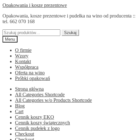
Przejdź
Przejdź
Opakowania i kosze prezentowe
do
do
Opakowania, kosze prezentowe i pudełka na wino od producenta ::
nawigacji
treści
tel. 662 070 168
Szukaj:
Szukaj
Menu
O firmie
Wzory
Kontakt
Współpraca
Oferta na wino
Próbki opakowań
Strona główna
All Categories Shortcode
All Categories w/o Products Shortcode
Blog
Cart
Cennik koszy EKO
Cennik koszy świątecznych
Cennik pudełek z logo
Checkout
Checkout