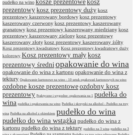
kosze prezentowe
kosz
pudełko na wino
prezentowy
kosz prezentowy duży
kosz
prezentowy kaszerowany bordowy
kosz prezentowy
kaszerowany czerwony
kosz prezentowy kaszerowany
granatowy
kosz prezentowy kaszerowany miedziany
kosz
prezentowy kaszerowany zielony
kosz prezentowy
kaszerowany złoty
kosz prezentowy kaszerowany żółty
Kosz prezentowy kwadratowy
Kosz prezentowy kwadratowy duży
Kosz prezentowy mały
kosz
kolorowy
opakowanie do wina
prezentowy średni
opakowanie do wina z kartonu
opakowanie do wina z
tektury
Opakowanie kartonowe na wino - 10 sztuk opakowań kartonowych na wino
ozdobne kosze prezentowe
ozdobny kosz
prezentowy
pudełka do
Praktyczne i wygodne: opakowania na 1
wina
pudełka i opakowania na wino
Pudełka i skrzynki na alkohol - Pudełko na trzy
pudełko do wina
wina
Pudełka na alkohol z okienkiem
pudełko do wina wstążka
pudełko do wina z
kartonu
pudełko do wina z tektury
pudełko na 3 wina
pudełko na 3
Pudełko na szampana
wina z akcesoriami
Pudełko na trzy wina odsuwane
Pudełko