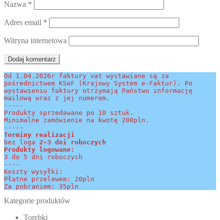
Nazwa
*
Adres email
*
Witryna internetowa
Od 1.04.2026r faktury vat wystawiane są za 
pośrednictwem KSeF (Krajowy System e-Faktur). Po 
wystawieniu faktury otrzymają Państwo informację 
mailową wraz z jej numerem.
-----
Produkty sprzedawane po 10 sztuk.
Minimalne zamówienie na kwotę 200pln.
-----
Terminy realizacji 
bez loga
 2-3 dni roboczych
Produkty logowane:
3 do 5 dni roboczych
----
Koszty wysyłki:
Płatne przelewem: 20pln
Za pobraniem: 35pln
Kategorie produktów
Torebki