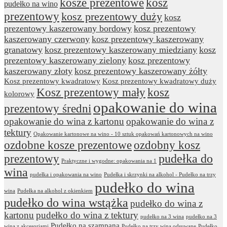
kosze prezentowe
kosz
pudełko na wino
prezentowy
kosz prezentowy duży
kosz
prezentowy kaszerowany bordowy
kosz prezentowy
kaszerowany czerwony
kosz prezentowy kaszerowany
granatowy
kosz prezentowy kaszerowany miedziany
kosz
prezentowy kaszerowany zielony
kosz prezentowy
kaszerowany złoty
kosz prezentowy kaszerowany żółty
Kosz prezentowy kwadratowy
Kosz prezentowy kwadratowy duży
Kosz prezentowy mały
kosz
kolorowy
opakowanie do wina
prezentowy średni
opakowanie do wina z kartonu
opakowanie do wina z
tektury
Opakowanie kartonowe na wino - 10 sztuk opakowań kartonowych na wino
ozdobne kosze prezentowe
ozdobny kosz
prezentowy
pudełka do
Praktyczne i wygodne: opakowania na 1
wina
pudełka i opakowania na wino
Pudełka i skrzynki na alkohol - Pudełko na trzy
pudełko do wina
wina
Pudełka na alkohol z okienkiem
pudełko do wina wstążka
pudełko do wina z
kartonu
pudełko do wina z tektury
pudełko na 3 wina
pudełko na 3
Pudełko na szampana
wina z akcesoriami
Pudełko na trzy wina odsuwane
Pudełko