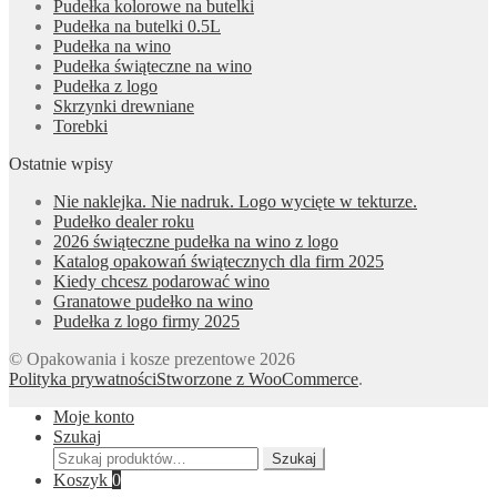
Pudełka kolorowe na butelki
Pudełka na butelki 0.5L
Pudełka na wino
Pudełka świąteczne na wino
Pudełka z logo
Skrzynki drewniane
Torebki
Ostatnie wpisy
Nie naklejka. Nie nadruk. Logo wycięte w tekturze.
Pudełko dealer roku
2026 świąteczne pudełka na wino z logo
Katalog opakowań świątecznych dla firm 2025
Kiedy chcesz podarować wino
Granatowe pudełko na wino
Pudełka z logo firmy 2025
© Opakowania i kosze prezentowe 2026
Polityka prywatności
Stworzone z WooCommerce
.
Moje konto
Szukaj
Szukaj:
Szukaj
Koszyk
0