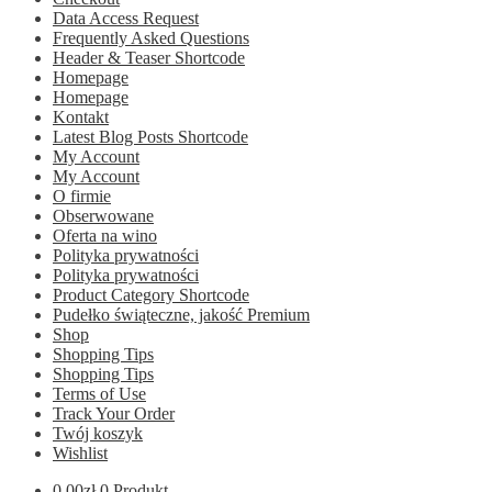
Data Access Request
Frequently Asked Questions
Header & Teaser Shortcode
Homepage
Homepage
Kontakt
Latest Blog Posts Shortcode
My Account
My Account
O firmie
Obserwowane
Oferta na wino
Polityka prywatności
Polityka prywatności
Product Category Shortcode
Pudełko świąteczne, jakość Premium
Shop
Shopping Tips
Shopping Tips
Terms of Use
Track Your Order
Twój koszyk
Wishlist
0.00
zł
0 Produkt