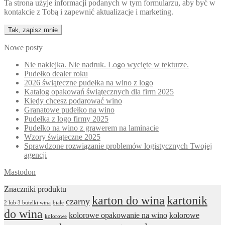
Ta strona użyje informacji podanych w tym formularzu, aby być w
kontakcie z Tobą i zapewnić aktualizacje i marketing.
Nowe posty
Nie naklejka. Nie nadruk. Logo wycięte w tekturze.
Pudełko dealer roku
2026 świąteczne pudełka na wino z logo
Katalog opakowań świątecznych dla firm 2025
Kiedy chcesz podarować wino
Granatowe pudełko na wino
Pudełka z logo firmy 2025
Pudełko na wino z grawerem na laminacie
Wzory świąteczne 2025
Sprawdzone rozwiązanie problemów logistycznych Twojej
agencji
Mastodon
Znaczniki produktu
karton do wina
kartonik
czarny
2 lub 3 butelki wina
białe
do wina
kolorowe opakowanie na wino
kolorowe
kolorowe