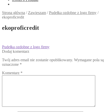
Strona główna
/
Zawieszam
/
Pudełka ozdobne z logo firmy
/
ekoproficredit
ekoproficredit
Nawigacja
Poprzedni
Pudełka ozdobne z logo firmy
wpis:
Dodaj komentarz
wpisu
Twój adres email nie zostanie opublikowany.
Wymagane pola są
oznaczone
*
Komentarz
*