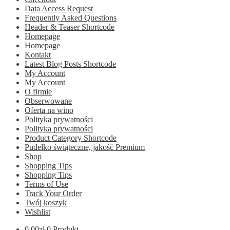
Data Access Request
Frequently Asked Questions
Header & Teaser Shortcode
Homepage
Homepage
Kontakt
Latest Blog Posts Shortcode
My Account
My Account
O firmie
Obserwowane
Oferta na wino
Polityka prywatności
Polityka prywatności
Product Category Shortcode
Pudełko świąteczne, jakość Premium
Shop
Shopping Tips
Shopping Tips
Terms of Use
Track Your Order
Twój koszyk
Wishlist
0.00
zł
0 Produkt