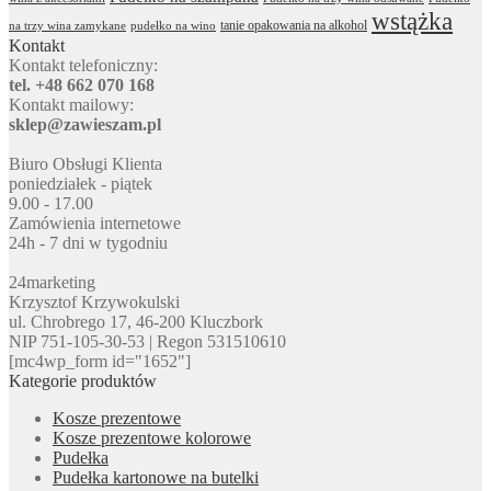
wstążka
tanie opakowania na alkohol
na trzy wina zamykane
pudełko na wino
Kontakt
Kontakt telefoniczny:
tel. +48 662 070 168
Kontakt mailowy:
sklep@zawieszam.pl
Biuro Obsługi Klienta
poniedziałek - piątek
9.00 - 17.00
Zamówienia internetowe
24h - 7 dni w tygodniu
24marketing
Krzysztof Krzywokulski
ul. Chrobrego 17, 46-200 Kluczbork
NIP 751-105-30-53 | Regon 531510610
[mc4wp_form id="1652"]
Kategorie produktów
Kosze prezentowe
Kosze prezentowe kolorowe
Pudełka
Pudełka kartonowe na butelki