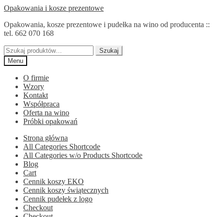
Przejdź
Przejdź
Opakowania i kosze prezentowe
do
do
Opakowania, kosze prezentowe i pudełka na wino od producenta ::
nawigacji
treści
tel. 662 070 168
Szukaj:
Szukaj
Menu
O firmie
Wzory
Kontakt
Współpraca
Oferta na wino
Próbki opakowań
Strona główna
All Categories Shortcode
All Categories w/o Products Shortcode
Blog
Cart
Cennik koszy EKO
Cennik koszy świątecznych
Cennik pudełek z logo
Checkout
Checkout