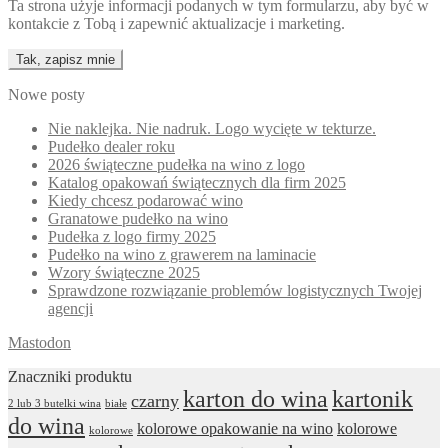
Ta strona użyje informacji podanych w tym formularzu, aby być w
kontakcie z Tobą i zapewnić aktualizacje i marketing.
Nowe posty
Nie naklejka. Nie nadruk. Logo wycięte w tekturze.
Pudełko dealer roku
2026 świąteczne pudełka na wino z logo
Katalog opakowań świątecznych dla firm 2025
Kiedy chcesz podarować wino
Granatowe pudełko na wino
Pudełka z logo firmy 2025
Pudełko na wino z grawerem na laminacie
Wzory świąteczne 2025
Sprawdzone rozwiązanie problemów logistycznych Twojej
agencji
Mastodon
Znaczniki produktu
karton do wina
kartonik
czarny
2 lub 3 butelki wina
białe
do wina
kolorowe opakowanie na wino
kolorowe
kolorowe