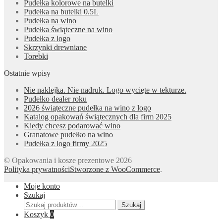
Pudełka kolorowe na butelki
Pudełka na butelki 0.5L
Pudełka na wino
Pudełka świąteczne na wino
Pudełka z logo
Skrzynki drewniane
Torebki
Ostatnie wpisy
Nie naklejka. Nie nadruk. Logo wycięte w tekturze.
Pudełko dealer roku
2026 świąteczne pudełka na wino z logo
Katalog opakowań świątecznych dla firm 2025
Kiedy chcesz podarować wino
Granatowe pudełko na wino
Pudełka z logo firmy 2025
© Opakowania i kosze prezentowe 2026
Polityka prywatności
Stworzone z WooCommerce
.
Moje konto
Szukaj
Szukaj:
Szukaj
Koszyk
0