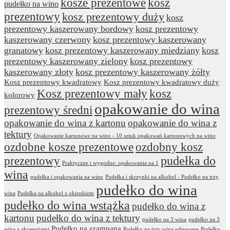
kosze prezentowe
kosz
pudełko na wino
prezentowy
kosz prezentowy duży
kosz
prezentowy kaszerowany bordowy
kosz prezentowy
kaszerowany czerwony
kosz prezentowy kaszerowany
granatowy
kosz prezentowy kaszerowany miedziany
kosz
prezentowy kaszerowany zielony
kosz prezentowy
kaszerowany złoty
kosz prezentowy kaszerowany żółty
Kosz prezentowy kwadratowy
Kosz prezentowy kwadratowy duży
Kosz prezentowy mały
kosz
kolorowy
opakowanie do wina
prezentowy średni
opakowanie do wina z kartonu
opakowanie do wina z
tektury
Opakowanie kartonowe na wino - 10 sztuk opakowań kartonowych na wino
ozdobne kosze prezentowe
ozdobny kosz
prezentowy
pudełka do
Praktyczne i wygodne: opakowania na 1
wina
pudełka i opakowania na wino
Pudełka i skrzynki na alkohol - Pudełko na trzy
pudełko do wina
wina
Pudełka na alkohol z okienkiem
pudełko do wina wstążka
pudełko do wina z
kartonu
pudełko do wina z tektury
pudełko na 3 wina
pudełko na 3
Pudełko na szampana
wina z akcesoriami
Pudełko na trzy wina odsuwane
Pudełko