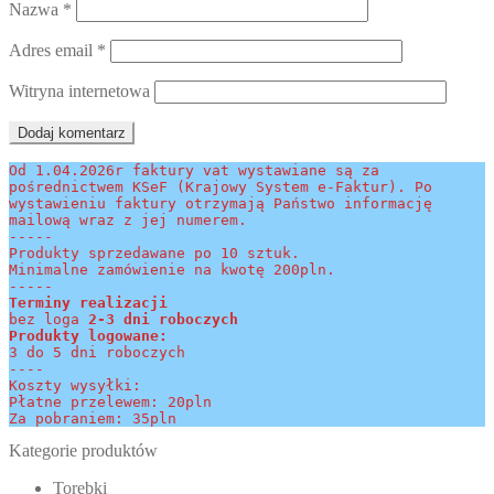
Nazwa
*
Adres email
*
Witryna internetowa
Od 1.04.2026r faktury vat wystawiane są za 
pośrednictwem KSeF (Krajowy System e-Faktur). Po 
wystawieniu faktury otrzymają Państwo informację 
mailową wraz z jej numerem.
-----
Produkty sprzedawane po 10 sztuk.
Minimalne zamówienie na kwotę 200pln.
-----
Terminy realizacji 
bez loga
 2-3 dni roboczych
Produkty logowane:
3 do 5 dni roboczych
----
Koszty wysyłki:
Płatne przelewem: 20pln
Za pobraniem: 35pln
Kategorie produktów
Torebki