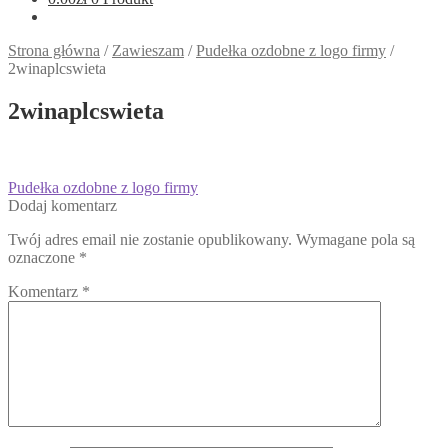
Strona główna
/
Zawieszam
/
Pudełka ozdobne z logo firmy
/
2winaplcswieta
2winaplcswieta
Nawigacja
Poprzedni
Pudełka ozdobne z logo firmy
wpis:
Dodaj komentarz
wpisu
Twój adres email nie zostanie opublikowany.
Wymagane pola są
oznaczone
*
Komentarz
*