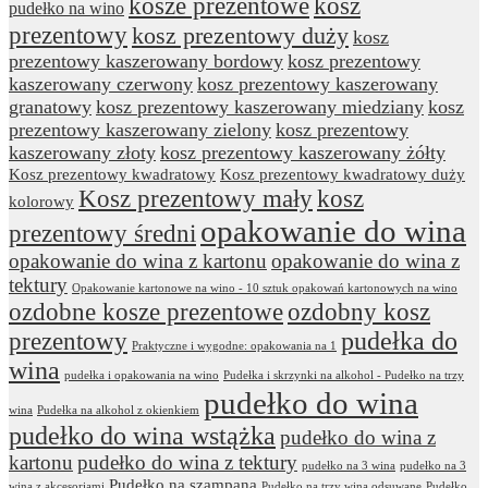
kosze prezentowe
kosz
pudełko na wino
prezentowy
kosz prezentowy duży
kosz
prezentowy kaszerowany bordowy
kosz prezentowy
kaszerowany czerwony
kosz prezentowy kaszerowany
granatowy
kosz prezentowy kaszerowany miedziany
kosz
prezentowy kaszerowany zielony
kosz prezentowy
kaszerowany złoty
kosz prezentowy kaszerowany żółty
Kosz prezentowy kwadratowy
Kosz prezentowy kwadratowy duży
Kosz prezentowy mały
kosz
kolorowy
opakowanie do wina
prezentowy średni
opakowanie do wina z kartonu
opakowanie do wina z
tektury
Opakowanie kartonowe na wino - 10 sztuk opakowań kartonowych na wino
ozdobne kosze prezentowe
ozdobny kosz
prezentowy
pudełka do
Praktyczne i wygodne: opakowania na 1
wina
pudełka i opakowania na wino
Pudełka i skrzynki na alkohol - Pudełko na trzy
pudełko do wina
wina
Pudełka na alkohol z okienkiem
pudełko do wina wstążka
pudełko do wina z
kartonu
pudełko do wina z tektury
pudełko na 3 wina
pudełko na 3
Pudełko na szampana
wina z akcesoriami
Pudełko na trzy wina odsuwane
Pudełko