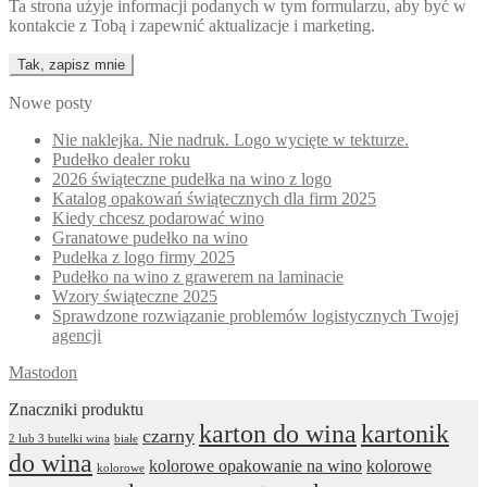
Ta strona użyje informacji podanych w tym formularzu, aby być w
kontakcie z Tobą i zapewnić aktualizacje i marketing.
Nowe posty
Nie naklejka. Nie nadruk. Logo wycięte w tekturze.
Pudełko dealer roku
2026 świąteczne pudełka na wino z logo
Katalog opakowań świątecznych dla firm 2025
Kiedy chcesz podarować wino
Granatowe pudełko na wino
Pudełka z logo firmy 2025
Pudełko na wino z grawerem na laminacie
Wzory świąteczne 2025
Sprawdzone rozwiązanie problemów logistycznych Twojej
agencji
Mastodon
Znaczniki produktu
karton do wina
kartonik
czarny
2 lub 3 butelki wina
białe
do wina
kolorowe opakowanie na wino
kolorowe
kolorowe