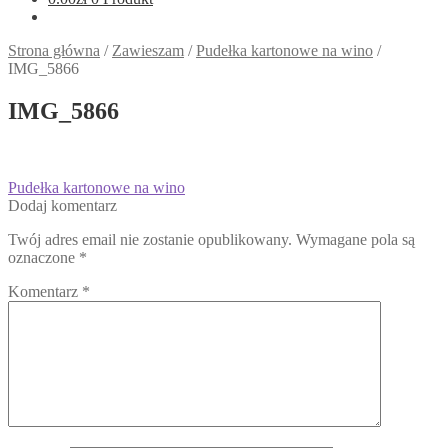
Strona główna
/
Zawieszam
/
Pudełka kartonowe na wino
/
IMG_5866
IMG_5866
Nawigacja
Poprzedni
Pudełka kartonowe na wino
wpis:
Dodaj komentarz
wpisu
Twój adres email nie zostanie opublikowany.
Wymagane pola są
oznaczone
*
Komentarz
*