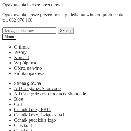
Przejdź
Przejdź
Opakowania i kosze prezentowe
do
do
Opakowania, kosze prezentowe i pudełka na wino od producenta ::
nawigacji
treści
tel. 662 070 168
Szukaj:
Szukaj
Menu
O firmie
Wzory
Kontakt
Współpraca
Oferta na wino
Próbki opakowań
Strona główna
All Categories Shortcode
All Categories w/o Products Shortcode
Blog
Cart
Cennik koszy EKO
Cennik koszy świątecznych
Cennik pudełek z logo
Checkout
Checkout