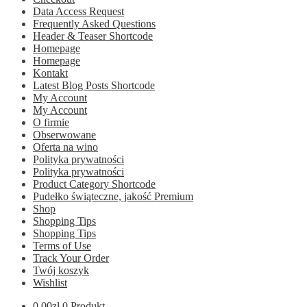
Data Access Request
Frequently Asked Questions
Header & Teaser Shortcode
Homepage
Homepage
Kontakt
Latest Blog Posts Shortcode
My Account
My Account
O firmie
Obserwowane
Oferta na wino
Polityka prywatności
Polityka prywatności
Product Category Shortcode
Pudełko świąteczne, jakość Premium
Shop
Shopping Tips
Shopping Tips
Terms of Use
Track Your Order
Twój koszyk
Wishlist
0.00
zł
0 Produkt