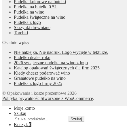
Pudełka kolorowe na butelki
Pudełka na butelki 0.5L
Pudełka na wino
Pudełka świąteczne na wino
Pudełka z logo
Skrzynki drewniane
Torebki
Ostatnie wpisy
Nie naklejka. Nie nadruk. Logo wycięte w tekturze.
Pudełko dealer roku
2026 świąteczne pudełka na wino z logo
Katalog opakowań świątecznych dla firm 2025
Kiedy chcesz podarować wino
Granatowe pudełko na wino
Pudełka z logo firmy 2025
© Opakowania i kosze prezentowe 2026
Polityka prywatności
Stworzone z WooCommerce
.
Moje konto
Szukaj
Szukaj:
Szukaj
Koszyk
0