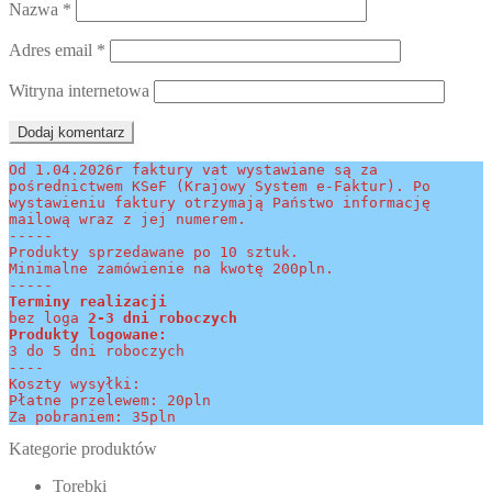
Nazwa
*
Adres email
*
Witryna internetowa
Od 1.04.2026r faktury vat wystawiane są za 
pośrednictwem KSeF (Krajowy System e-Faktur). Po 
wystawieniu faktury otrzymają Państwo informację 
mailową wraz z jej numerem.
-----
Produkty sprzedawane po 10 sztuk.
Minimalne zamówienie na kwotę 200pln.
-----
Terminy realizacji 
bez loga
 2-3 dni roboczych
Produkty logowane:
3 do 5 dni roboczych
----
Koszty wysyłki:
Płatne przelewem: 20pln
Za pobraniem: 35pln
Kategorie produktów
Torebki