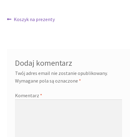
Cennik pudełek z logo
Nawigacja
Poprzedni
Koszyk na prezenty
wpis:
wpisu
Checkout
Checkout
Dodaj komentarz
Data Access Request
Twój adres email nie zostanie opublikowany.
Frequently Asked Questions
Wymagane pola są oznaczone
*
Komentarz
*
Header & Teaser Shortcode
Homepage
Homepage