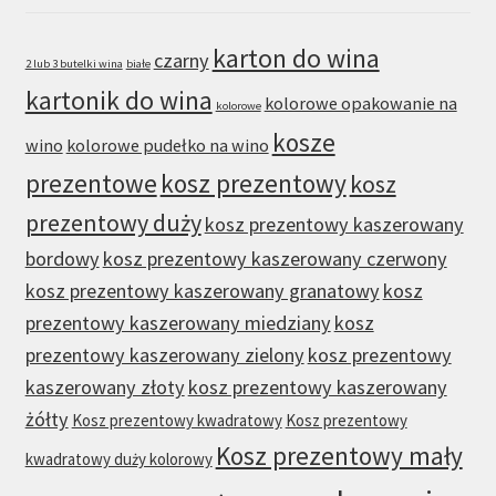
karton do wina
czarny
2 lub 3 butelki wina
białe
kartonik do wina
kolorowe opakowanie na
kolorowe
kosze
wino
kolorowe pudełko na wino
prezentowe
kosz prezentowy
kosz
prezentowy duży
kosz prezentowy kaszerowany
bordowy
kosz prezentowy kaszerowany czerwony
kosz prezentowy kaszerowany granatowy
kosz
prezentowy kaszerowany miedziany
kosz
prezentowy kaszerowany zielony
kosz prezentowy
kaszerowany złoty
kosz prezentowy kaszerowany
żółty
Kosz prezentowy kwadratowy
Kosz prezentowy
Kosz prezentowy mały
kwadratowy duży kolorowy