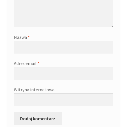
Kontakt
Latest Blog Posts Shortcode
Nazwa
*
My Account
My Account
Adres email
*
O firmie
Obserwowane
Witryna internetowa
Oferta na wino
Polityka prywatności