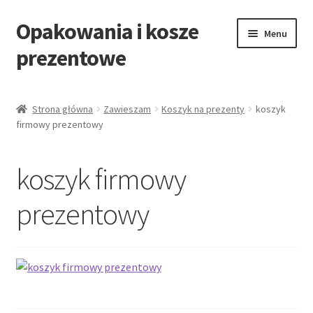
Opakowania i kosze
Przejdź
Przejdź
Menu
do
do
prezentowe
nawigacji
treści
Strona główna
Strona główna
Zawieszam
Koszyk na prezenty
koszyk
firmowy prezentowy
All Categories Shortcode
All Categories w/o Products Shortcode
koszyk firmowy
Blog
prezentowy
Cart
Cennik koszy EKO
Cennik koszy świątecznych