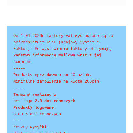
Polityka prywatności
Product Category Shortcode
Pudełko świąteczne, jakość Premium
Od 1.04.2026r faktury vat wystawiane są za 
pośrednictwem KSeF (Krajowy System e-
Shop
Faktur). Po wystawieniu faktury otrzymają 
Państwo informację mailową wraz z jej 
numerem.
Shopping Tips
-----
Produkty sprzedawane po 10 sztuk.
Shopping Tips
Minimalne zamówienie na kwotę 200pln.
-----
Terminy realizacji 
Terms of Use
bez loga
 2-3 dni roboczych
Produkty logowane:
Track Your Order
3 do 5 dni roboczych
----
Twój koszyk
Koszty wysyłki: