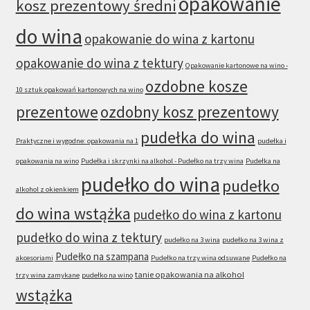
opakowanie
kosz prezentowy średni
do wina
opakowanie do wina z kartonu
opakowanie do wina z tektury
Opakowanie kartonowe na wino -
ozdobne kosze
10 sztuk opakowań kartonowych na wino
prezentowe
ozdobny kosz prezentowy
pudełka do wina
Praktyczne i wygodne: opakowania na 1
pudełka i
opakowania na wino
Pudełka i skrzynki na alkohol - Pudełko na trzy wina
Pudełka na
pudełko do wina
pudełko
alkohol z okienkiem
do wina wstążka
pudełko do wina z kartonu
pudełko do wina z tektury
pudełko na 3 wina
pudełko na 3 wina z
Pudełko na szampana
akcesoriami
Pudełko na trzy wina odsuwane
Pudełko na
tanie opakowania na alkohol
trzy wina zamykane
pudełko na wino
wstążka