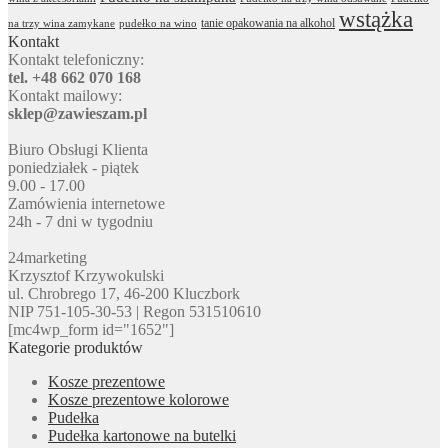
wstążka
tanie opakowania na alkohol
na trzy wina zamykane
pudełko na wino
Kontakt
Kontakt telefoniczny:
tel. +48 662 070 168
Kontakt mailowy:
sklep@zawieszam.pl
Biuro Obsługi Klienta
poniedziałek - piątek
9.00 - 17.00
Zamówienia internetowe
24h - 7 dni w tygodniu
24marketing
Krzysztof Krzywokulski
ul. Chrobrego 17, 46-200 Kluczbork
NIP 751-105-30-53 | Regon 531510610
[mc4wp_form id="1652"]
Kategorie produktów
Kosze prezentowe
Kosze prezentowe kolorowe
Pudełka
Pudełka kartonowe na butelki