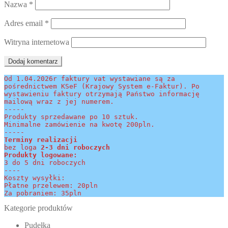
Nazwa
*
Adres email
*
Witryna internetowa
Od 1.04.2026r faktury vat wystawiane są za 
pośrednictwem KSeF (Krajowy System e-Faktur). Po 
wystawieniu faktury otrzymają Państwo informację 
mailową wraz z jej numerem.
-----
Produkty sprzedawane po 10 sztuk.
Minimalne zamówienie na kwotę 200pln.
-----
Terminy realizacji 
bez loga
 2-3 dni roboczych
Produkty logowane:
3 do 5 dni roboczych
----
Koszty wysyłki:
Płatne przelewem: 20pln
Za pobraniem: 35pln
Kategorie produktów
Pudełka