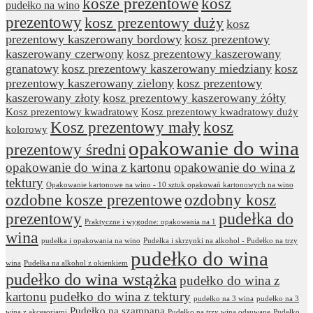
kosze prezentowe
kosz
pudełko na wino
prezentowy
kosz prezentowy duży
kosz
prezentowy kaszerowany bordowy
kosz prezentowy
kaszerowany czerwony
kosz prezentowy kaszerowany
granatowy
kosz prezentowy kaszerowany miedziany
kosz
prezentowy kaszerowany zielony
kosz prezentowy
kaszerowany złoty
kosz prezentowy kaszerowany żółty
Kosz prezentowy kwadratowy
Kosz prezentowy kwadratowy duży
Kosz prezentowy mały
kosz
kolorowy
opakowanie do wina
prezentowy średni
opakowanie do wina z kartonu
opakowanie do wina z
tektury
Opakowanie kartonowe na wino - 10 sztuk opakowań kartonowych na wino
ozdobne kosze prezentowe
ozdobny kosz
prezentowy
pudełka do
Praktyczne i wygodne: opakowania na 1
wina
pudełka i opakowania na wino
Pudełka i skrzynki na alkohol - Pudełko na trzy
pudełko do wina
wina
Pudełka na alkohol z okienkiem
pudełko do wina wstążka
pudełko do wina z
kartonu
pudełko do wina z tektury
pudełko na 3 wina
pudełko na 3
Pudełko na szampana
wina z akcesoriami
Pudełko na trzy wina odsuwane
Pudełko