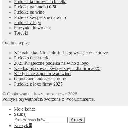
Pudełka kolorowe na butelki
Pudełka na butelki 0.5L
Pudełka na wino
Pudełka świąteczne na wino
Pudełka z logo
Skrzynki drewniane
Torebki
Ostatnie wpisy
Nie naklejka. Nie nadruk. Logo wycięte w tekturze.
Pudełko dealer roku
2026 świąteczne pudełka na wino z logo
Katalog opakowań świątecznych dla firm 2025
Kiedy chcesz podarować wino
Granatowe pudełko na wino
Pudełka z logo firmy 2025
© Opakowania i kosze prezentowe 2026
Polityka prywatności
Stworzone z WooCommerce
.
Moje konto
Szukaj
Szukaj:
Szukaj
Koszyk
0