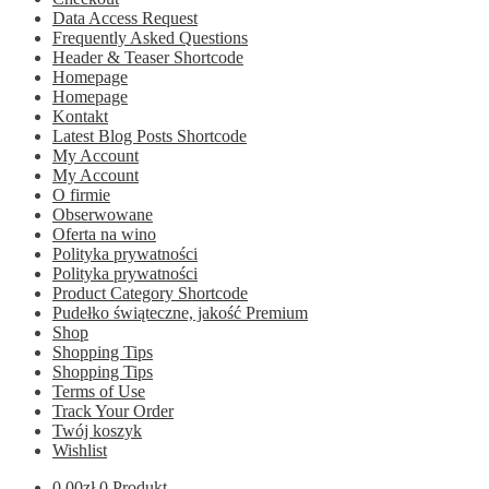
Data Access Request
Frequently Asked Questions
Header & Teaser Shortcode
Homepage
Homepage
Kontakt
Latest Blog Posts Shortcode
My Account
My Account
O firmie
Obserwowane
Oferta na wino
Polityka prywatności
Polityka prywatności
Product Category Shortcode
Pudełko świąteczne, jakość Premium
Shop
Shopping Tips
Shopping Tips
Terms of Use
Track Your Order
Twój koszyk
Wishlist
0.00
zł
0 Produkt