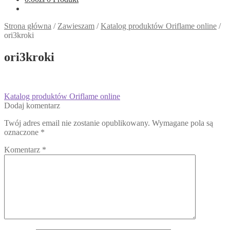
Strona główna
/
Zawieszam
/
Katalog produktów Oriflame online
/
ori3kroki
ori3kroki
Nawigacja
Poprzedni
Katalog produktów Oriflame online
wpis:
Dodaj komentarz
wpisu
Twój adres email nie zostanie opublikowany.
Wymagane pola są
oznaczone
*
Komentarz
*