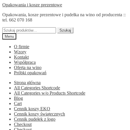
Przejdź
Przejdź
Opakowania i kosze prezentowe
do
do
Opakowania, kosze prezentowe i pudełka na wino od producenta ::
nawigacji
treści
tel. 662 070 168
Szukaj:
Szukaj
Menu
O firmie
Wzory
Kontakt
Współpraca
Oferta na wino
Próbki opakowań
Strona główna
All Categories Shortcode
All Categories w/o Products Shortcode
Blog
Cart
Cennik koszy EKO
Cennik koszy świątecznych
Cennik pudełek z logo
Checkout
Checkout