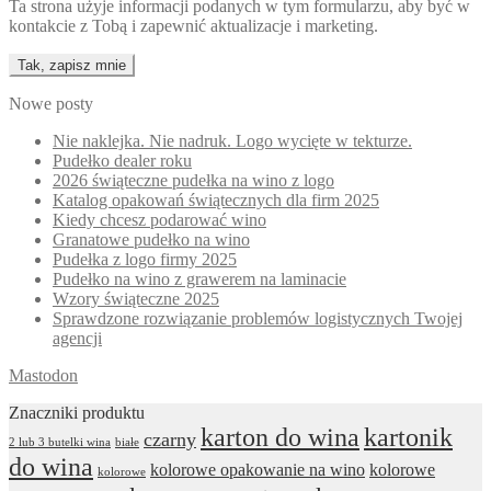
Ta strona użyje informacji podanych w tym formularzu, aby być w
kontakcie z Tobą i zapewnić aktualizacje i marketing.
Nowe posty
Nie naklejka. Nie nadruk. Logo wycięte w tekturze.
Pudełko dealer roku
2026 świąteczne pudełka na wino z logo
Katalog opakowań świątecznych dla firm 2025
Kiedy chcesz podarować wino
Granatowe pudełko na wino
Pudełka z logo firmy 2025
Pudełko na wino z grawerem na laminacie
Wzory świąteczne 2025
Sprawdzone rozwiązanie problemów logistycznych Twojej
agencji
Mastodon
Znaczniki produktu
karton do wina
kartonik
czarny
2 lub 3 butelki wina
białe
do wina
kolorowe opakowanie na wino
kolorowe
kolorowe