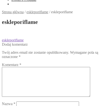
Strona główna
/
eskleporiflame
/
eskleporiflame
eskleporiflame
Nawigacja
Poprzedni
eskleporiflame
wpis:
Dodaj komentarz
wpisu
Twój adres email nie zostanie opublikowany.
Wymagane pola są
oznaczone
*
Komentarz
*
Nazwa
*