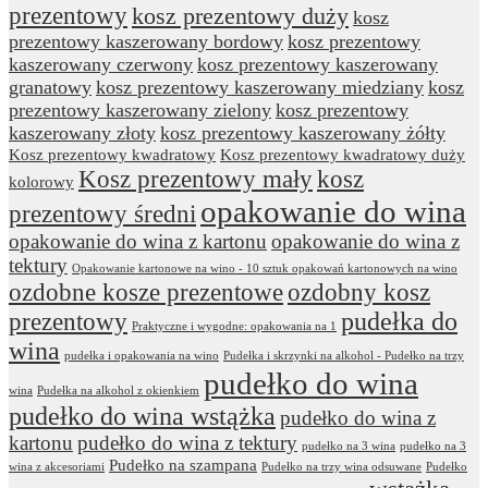
prezentowy
kosz prezentowy duży
kosz
prezentowy kaszerowany bordowy
kosz prezentowy
kaszerowany czerwony
kosz prezentowy kaszerowany
granatowy
kosz prezentowy kaszerowany miedziany
kosz
prezentowy kaszerowany zielony
kosz prezentowy
kaszerowany złoty
kosz prezentowy kaszerowany żółty
Kosz prezentowy kwadratowy
Kosz prezentowy kwadratowy duży
Kosz prezentowy mały
kosz
kolorowy
opakowanie do wina
prezentowy średni
opakowanie do wina z kartonu
opakowanie do wina z
tektury
Opakowanie kartonowe na wino - 10 sztuk opakowań kartonowych na wino
ozdobne kosze prezentowe
ozdobny kosz
prezentowy
pudełka do
Praktyczne i wygodne: opakowania na 1
wina
pudełka i opakowania na wino
Pudełka i skrzynki na alkohol - Pudełko na trzy
pudełko do wina
wina
Pudełka na alkohol z okienkiem
pudełko do wina wstążka
pudełko do wina z
kartonu
pudełko do wina z tektury
pudełko na 3 wina
pudełko na 3
Pudełko na szampana
wina z akcesoriami
Pudełko na trzy wina odsuwane
Pudełko