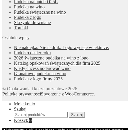
Pudełka na butelki 0.5L
Pudełka na wino
Pudełka świąteczne na wino
Pudełka z logo
Skrzynki drewniane
Torebki
Ostatnie wpisy
Nie naklejka. Nie nadruk. Logo wycięte w tekturze.
Pudełko dealer roku
2026 świąteczne pudełka na wino z logo
Katalog opakowań świątecznych dla firm 2025
Kiedy chcesz podarować wino
Granatowe pudełko na wino
Pudełka z logo firmy 2025
© Opakowania i kosze prezentowe 2026
Polityka prywatności
Stworzone z WooCommerce
.
Moje konto
Szukaj
Szukaj:
Szukaj
Koszyk
0