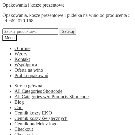
Przejdź
Przejdź
Opakowania i kosze prezentowe
do
do
Opakowania, kosze prezentowe i pudełka na wino od producenta ::
nawigacji
treści
tel. 662 070 168
Szukaj:
Szukaj
Menu
O firmie
Wzory
Kontakt
Współpraca
Oferta na wino
Próbki opakowań
Strona główna
All Categories Shortcode
All Categories w/o Products Shortcode
Blog
Cart
Cennik koszy EKO
Cennik koszy świątecznych
Cennik pudełek z logo
Checkout
Checkout