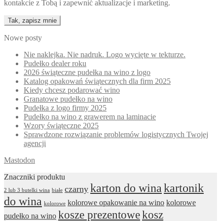
kontakcie z Tobą i zapewnić aktualizacje i marketing.
Nowe posty
Nie naklejka. Nie nadruk. Logo wycięte w tekturze.
Pudełko dealer roku
2026 świąteczne pudełka na wino z logo
Katalog opakowań świątecznych dla firm 2025
Kiedy chcesz podarować wino
Granatowe pudełko na wino
Pudełka z logo firmy 2025
Pudełko na wino z grawerem na laminacie
Wzory świąteczne 2025
Sprawdzone rozwiązanie problemów logistycznych Twojej
agencji
Mastodon
Znaczniki produktu
karton do wina
kartonik
czarny
2 lub 3 butelki wina
białe
do wina
kolorowe opakowanie na wino
kolorowe
kolorowe
kosze prezentowe
kosz
pudełko na wino