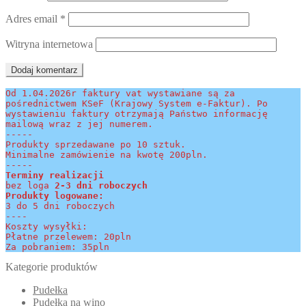
Adres email
*
Witryna internetowa
Od 1.04.2026r faktury vat wystawiane są za 
pośrednictwem KSeF (Krajowy System e-Faktur). Po 
wystawieniu faktury otrzymają Państwo informację 
mailową wraz z jej numerem.
-----
Produkty sprzedawane po 10 sztuk.
Minimalne zamówienie na kwotę 200pln.
-----
Terminy realizacji 
bez loga
 2-3 dni roboczych
Produkty logowane:
3 do 5 dni roboczych
----
Koszty wysyłki:
Płatne przelewem: 20pln
Za pobraniem: 35pln
Kategorie produktów
Pudełka
Pudełka na wino