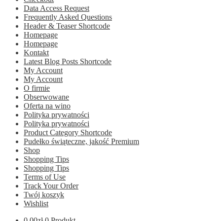
Data Access Request
Frequently Asked Questions
Header & Teaser Shortcode
Homepage
Homepage
Kontakt
Latest Blog Posts Shortcode
My Account
My Account
O firmie
Obserwowane
Oferta na wino
Polityka prywatności
Polityka prywatności
Product Category Shortcode
Pudełko świąteczne, jakość Premium
Shop
Shopping Tips
Shopping Tips
Terms of Use
Track Your Order
Twój koszyk
Wishlist
0.00
zł
0 Produkt