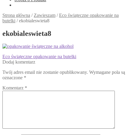
Strona główna
/
Zawieszam
/
Eco świąteczne opakowanie na
butelki
/
ekobialeswieta8
ekobialeswieta8
Nawigacja
Poprzedni
Eco świąteczne opakowanie na butelki
wpis:
Dodaj komentarz
wpisu
Twój adres email nie zostanie opublikowany.
Wymagane pola są
oznaczone
*
Komentarz
*