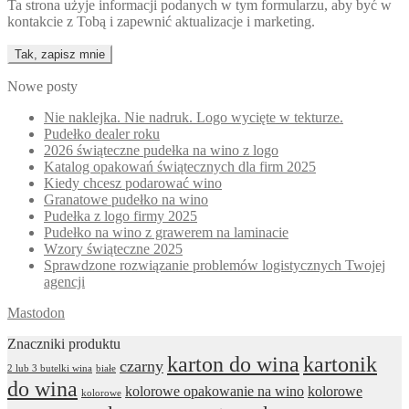
Ta strona użyje informacji podanych w tym formularzu, aby być w
kontakcie z Tobą i zapewnić aktualizacje i marketing.
Nowe posty
Nie naklejka. Nie nadruk. Logo wycięte w tekturze.
Pudełko dealer roku
2026 świąteczne pudełka na wino z logo
Katalog opakowań świątecznych dla firm 2025
Kiedy chcesz podarować wino
Granatowe pudełko na wino
Pudełka z logo firmy 2025
Pudełko na wino z grawerem na laminacie
Wzory świąteczne 2025
Sprawdzone rozwiązanie problemów logistycznych Twojej
agencji
Mastodon
Znaczniki produktu
karton do wina
kartonik
czarny
2 lub 3 butelki wina
białe
do wina
kolorowe opakowanie na wino
kolorowe
kolorowe