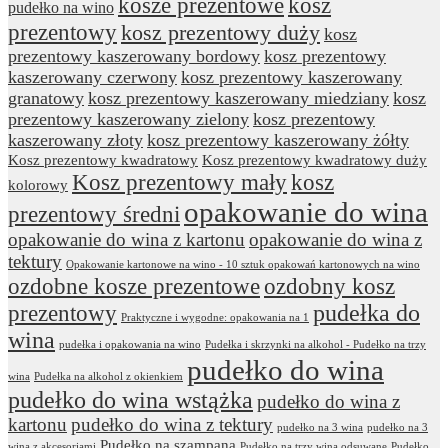
kosze prezentowe
kosz
pudełko na wino
prezentowy
kosz prezentowy duży
kosz
prezentowy kaszerowany bordowy
kosz prezentowy
kaszerowany czerwony
kosz prezentowy kaszerowany
granatowy
kosz prezentowy kaszerowany miedziany
kosz
prezentowy kaszerowany zielony
kosz prezentowy
kaszerowany złoty
kosz prezentowy kaszerowany żółty
Kosz prezentowy kwadratowy
Kosz prezentowy kwadratowy duży
Kosz prezentowy mały
kosz
kolorowy
opakowanie do wina
prezentowy średni
opakowanie do wina z kartonu
opakowanie do wina z
tektury
Opakowanie kartonowe na wino - 10 sztuk opakowań kartonowych na wino
ozdobne kosze prezentowe
ozdobny kosz
prezentowy
pudełka do
Praktyczne i wygodne: opakowania na 1
wina
pudełka i opakowania na wino
Pudełka i skrzynki na alkohol - Pudełko na trzy
pudełko do wina
wina
Pudełka na alkohol z okienkiem
pudełko do wina wstążka
pudełko do wina z
kartonu
pudełko do wina z tektury
pudełko na 3 wina
pudełko na 3
Pudełko na szampana
wina z akcesoriami
Pudełko na trzy wina odsuwane
Pudełko