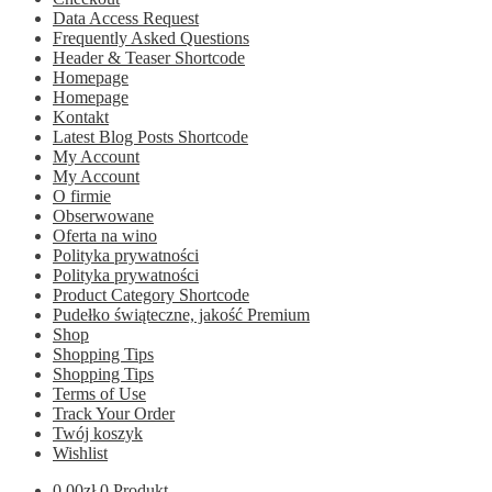
Data Access Request
Frequently Asked Questions
Header & Teaser Shortcode
Homepage
Homepage
Kontakt
Latest Blog Posts Shortcode
My Account
My Account
O firmie
Obserwowane
Oferta na wino
Polityka prywatności
Polityka prywatności
Product Category Shortcode
Pudełko świąteczne, jakość Premium
Shop
Shopping Tips
Shopping Tips
Terms of Use
Track Your Order
Twój koszyk
Wishlist
0.00
zł
0 Produkt