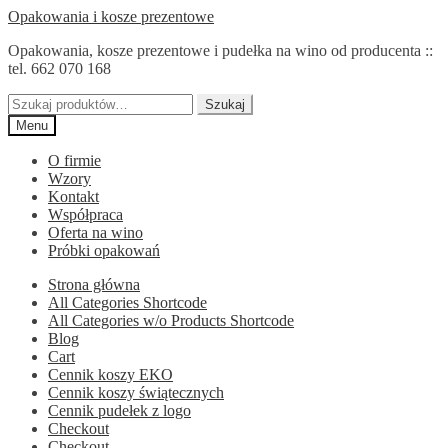
Przejdź
Przejdź
Opakowania i kosze prezentowe
do
do
Opakowania, kosze prezentowe i pudełka na wino od producenta ::
nawigacji
treści
tel. 662 070 168
Szukaj:
Szukaj
Menu
O firmie
Wzory
Kontakt
Współpraca
Oferta na wino
Próbki opakowań
Strona główna
All Categories Shortcode
All Categories w/o Products Shortcode
Blog
Cart
Cennik koszy EKO
Cennik koszy świątecznych
Cennik pudełek z logo
Checkout
Checkout