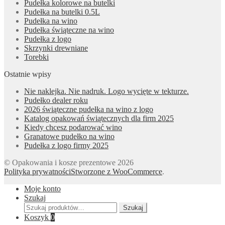
Pudełka kolorowe na butelki
Pudełka na butelki 0.5L
Pudełka na wino
Pudełka świąteczne na wino
Pudełka z logo
Skrzynki drewniane
Torebki
Ostatnie wpisy
Nie naklejka. Nie nadruk. Logo wycięte w tekturze.
Pudełko dealer roku
2026 świąteczne pudełka na wino z logo
Katalog opakowań świątecznych dla firm 2025
Kiedy chcesz podarować wino
Granatowe pudełko na wino
Pudełka z logo firmy 2025
© Opakowania i kosze prezentowe 2026
Polityka prywatności
Stworzone z WooCommerce
.
Moje konto
Szukaj
Szukaj:
Szukaj
Koszyk
0