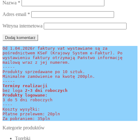
Nazwa
*
Adres email
*
Witryna internetowa
Od 1.04.2026r faktury vat wystawiane są za 
pośrednictwem KSeF (Krajowy System e-Faktur). Po 
wystawieniu faktury otrzymają Państwo informację 
mailową wraz z jej numerem.
-----
Produkty sprzedawane po 10 sztuk.
Minimalne zamówienie na kwotę 200pln.
-----
Terminy realizacji 
bez loga
 2-3 dni roboczych
Produkty logowane:
3 do 5 dni roboczych
----
Koszty wysyłki:
Płatne przelewem: 20pln
Za pobraniem: 35pln
Kategorie produktów
Torebki