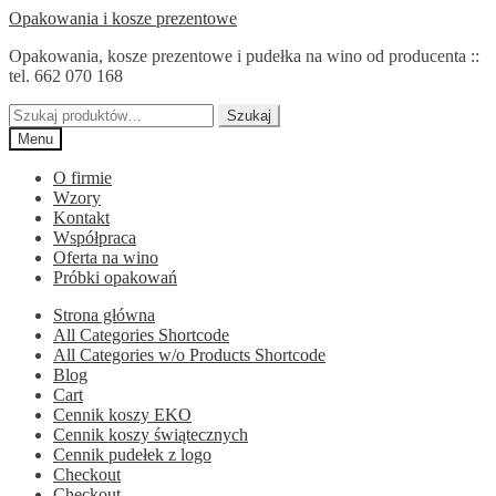
Przejdź
Przejdź
Opakowania i kosze prezentowe
do
do
Opakowania, kosze prezentowe i pudełka na wino od producenta ::
nawigacji
treści
tel. 662 070 168
Szukaj:
Szukaj
Menu
O firmie
Wzory
Kontakt
Współpraca
Oferta na wino
Próbki opakowań
Strona główna
All Categories Shortcode
All Categories w/o Products Shortcode
Blog
Cart
Cennik koszy EKO
Cennik koszy świątecznych
Cennik pudełek z logo
Checkout
Checkout