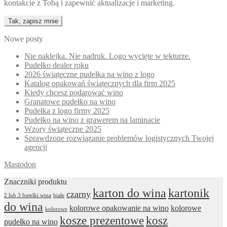
kontakcie z Tobą i zapewnić aktualizacje i marketing.
Nowe posty
Nie naklejka. Nie nadruk. Logo wycięte w tekturze.
Pudełko dealer roku
2026 świąteczne pudełka na wino z logo
Katalog opakowań świątecznych dla firm 2025
Kiedy chcesz podarować wino
Granatowe pudełko na wino
Pudełka z logo firmy 2025
Pudełko na wino z grawerem na laminacie
Wzory świąteczne 2025
Sprawdzone rozwiązanie problemów logistycznych Twojej
agencji
Mastodon
Znaczniki produktu
karton do wina
kartonik
czarny
2 lub 3 butelki wina
białe
do wina
kolorowe opakowanie na wino
kolorowe
kolorowe
kosze prezentowe
kosz
pudełko na wino