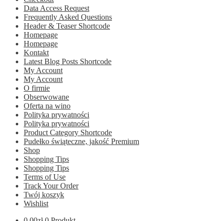
Data Access Request
Frequently Asked Questions
Header & Teaser Shortcode
Homepage
Homepage
Kontakt
Latest Blog Posts Shortcode
My Account
My Account
O firmie
Obserwowane
Oferta na wino
Polityka prywatności
Polityka prywatności
Product Category Shortcode
Pudełko świąteczne, jakość Premium
Shop
Shopping Tips
Shopping Tips
Terms of Use
Track Your Order
Twój koszyk
Wishlist
0.00
zł
0 Produkt