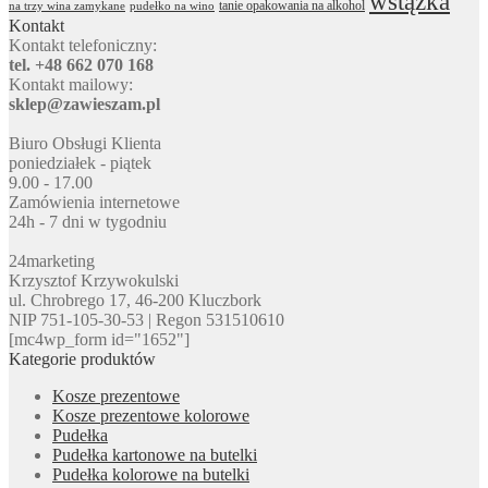
wstążka
tanie opakowania na alkohol
na trzy wina zamykane
pudełko na wino
Kontakt
Kontakt telefoniczny:
tel. +48 662 070 168
Kontakt mailowy:
sklep@zawieszam.pl
Biuro Obsługi Klienta
poniedziałek - piątek
9.00 - 17.00
Zamówienia internetowe
24h - 7 dni w tygodniu
24marketing
Krzysztof Krzywokulski
ul. Chrobrego 17, 46-200 Kluczbork
NIP 751-105-30-53 | Regon 531510610
[mc4wp_form id="1652"]
Kategorie produktów
Kosze prezentowe
Kosze prezentowe kolorowe
Pudełka
Pudełka kartonowe na butelki
Pudełka kolorowe na butelki