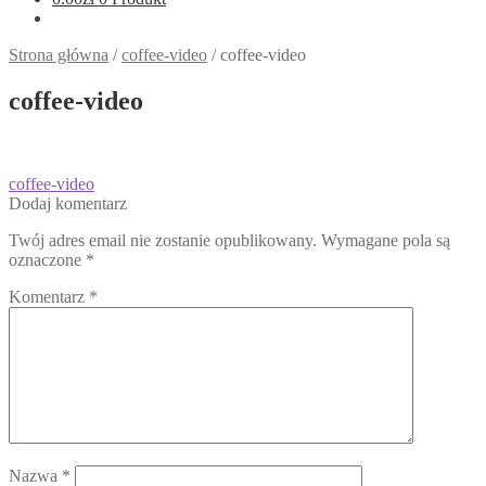
Strona główna
/
coffee-video
/
coffee-video
coffee-video
Nawigacja
Poprzedni
coffee-video
wpis:
Dodaj komentarz
wpisu
Twój adres email nie zostanie opublikowany.
Wymagane pola są
oznaczone
*
Komentarz
*
Nazwa
*