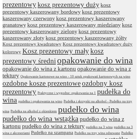
prezentowy
kosz prezentowy duży
kosz
prezentowy kaszerowany bordowy
kosz prezentowy
kaszerowany czerwony
kosz prezentowy kaszerowany
granatowy
kosz prezentowy kaszerowany miedziany
kosz
prezentowy kaszerowany zielony
kosz prezentowy
kaszerowany złoty
kosz prezentowy kaszerowany żółty
Kosz prezentowy kwadratowy
Kosz prezentowy kwadratowy duży
Kosz prezentowy mały
kosz
kolorowy
opakowanie do wina
prezentowy średni
opakowanie do wina z kartonu
opakowanie do wina z
tektury
Opakowanie kartonowe na wino - 10 sztuk opakowań kartonowych na wino
ozdobne kosze prezentowe
ozdobny kosz
prezentowy
pudełka do
Praktyczne i wygodne: opakowania na 1
wina
pudełka i opakowania na wino
Pudełka i skrzynki na alkohol - Pudełko na trzy
pudełko do wina
wina
Pudełka na alkohol z okienkiem
pudełko do wina wstążka
pudełko do wina z
kartonu
pudełko do wina z tektury
pudełko na 3 wina
pudełko na 3
Pudełko na szampana
wina z akcesoriami
Pudełko na trzy wina odsuwane
Pudełko