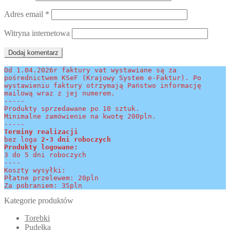
Adres email
*
Witryna internetowa
Od 1.04.2026r faktury vat wystawiane są za 
pośrednictwem KSeF (Krajowy System e-Faktur). Po 
wystawieniu faktury otrzymają Państwo informację 
mailową wraz z jej numerem.
-----
Produkty sprzedawane po 10 sztuk.
Minimalne zamówienie na kwotę 200pln.
-----
Terminy realizacji 
bez loga
 2-3 dni roboczych
Produkty logowane:
3 do 5 dni roboczych
----
Koszty wysyłki:
Płatne przelewem: 20pln
Za pobraniem: 35pln
Kategorie produktów
Torebki
Pudełka