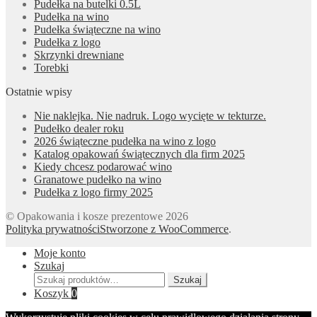
Pudełka na butelki 0.5L
Pudełka na wino
Pudełka świąteczne na wino
Pudełka z logo
Skrzynki drewniane
Torebki
Ostatnie wpisy
Nie naklejka. Nie nadruk. Logo wycięte w tekturze.
Pudełko dealer roku
2026 świąteczne pudełka na wino z logo
Katalog opakowań świątecznych dla firm 2025
Kiedy chcesz podarować wino
Granatowe pudełko na wino
Pudełka z logo firmy 2025
© Opakowania i kosze prezentowe 2026
Polityka prywatności
Stworzone z WooCommerce
.
Moje konto
Szukaj
Szukaj:
Szukaj
Koszyk
0