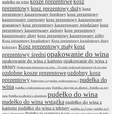
kosze prezentowe
kosz
pudełko na wino
prezentowy
kosz prezentowy duży
kosz
prezentowy kaszerowany bordowy
kosz prezentowy
kaszerowany czerwony
kosz prezentowy kaszerowany
granatowy
kosz prezentowy kaszerowany miedziany
kosz
prezentowy kaszerowany zielony
kosz prezentowy
kaszerowany złoty
kosz prezentowy kaszerowany żółty
Kosz prezentowy kwadratowy
Kosz prezentowy kwadratowy duży
Kosz prezentowy mały
kosz
kolorowy
opakowanie do wina
prezentowy średni
opakowanie do wina z kartonu
opakowanie do wina z
tektury
Opakowanie kartonowe na wino - 10 sztuk opakowań kartonowych na wino
ozdobne kosze prezentowe
ozdobny kosz
prezentowy
pudełka do
Praktyczne i wygodne: opakowania na 1
wina
pudełka i opakowania na wino
Pudełka i skrzynki na alkohol - Pudełko na trzy
pudełko do wina
wina
Pudełka na alkohol z okienkiem
pudełko do wina wstążka
pudełko do wina z
kartonu
pudełko do wina z tektury
pudełko na 3 wina
pudełko na 3
Pudełko na szampana
wina z akcesoriami
Pudełko na trzy wina odsuwane
Pudełko