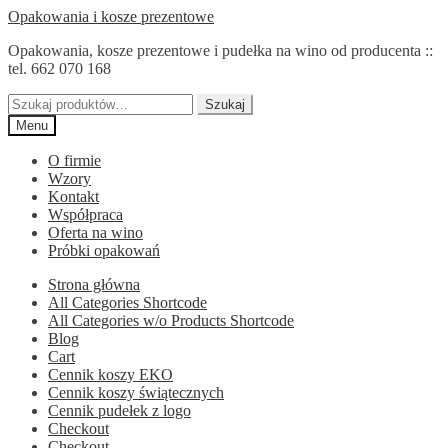
Przejdź
Przejdź
Opakowania i kosze prezentowe
do
do
Opakowania, kosze prezentowe i pudełka na wino od producenta ::
nawigacji
treści
tel. 662 070 168
Szukaj:
Szukaj
Menu
O firmie
Wzory
Kontakt
Współpraca
Oferta na wino
Próbki opakowań
Strona główna
All Categories Shortcode
All Categories w/o Products Shortcode
Blog
Cart
Cennik koszy EKO
Cennik koszy świątecznych
Cennik pudełek z logo
Checkout
Checkout