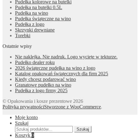
Pudełka kolorowe na butelki
Pudełka na butelki 0.5L
Pudełka na wino
Pudełka świąteczne na wino
Pudełka z logo
Skrzynki drewniane
Torebki
Ostatnie wpisy
Nie naklejka. Nie nadruk. Logo wycięte w tekturze.
Pudełko dealer roku
2026 świąteczne pudełka na wino z logo
Katalog opakowań świątecznych dla firm 2025
Kiedy chcesz podarować wino
Granatowe pudełko na wino
Pudełka z logo firmy 2025
© Opakowania i kosze prezentowe 2026
Polityka prywatności
Stworzone z WooCommerce
.
Moje konto
Szukaj
Szukaj:
Szukaj
Koszyk
0