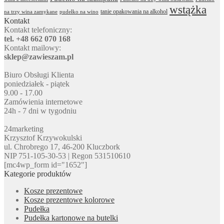
wstążka
tanie opakowania na alkohol
na trzy wina zamykane
pudełko na wino
Kontakt
Kontakt telefoniczny:
tel. +48 662 070 168
Kontakt mailowy:
sklep@zawieszam.pl
Biuro Obsługi Klienta
poniedziałek - piątek
9.00 - 17.00
Zamówienia internetowe
24h - 7 dni w tygodniu
24marketing
Krzysztof Krzywokulski
ul. Chrobrego 17, 46-200 Kluczbork
NIP 751-105-30-53 | Regon 531510610
[mc4wp_form id="1652"]
Kategorie produktów
Kosze prezentowe
Kosze prezentowe kolorowe
Pudełka
Pudełka kartonowe na butelki