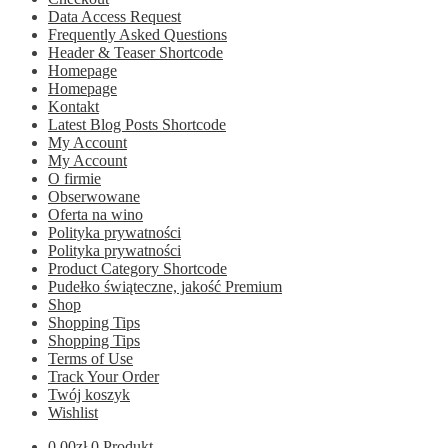
Data Access Request
Frequently Asked Questions
Header & Teaser Shortcode
Homepage
Homepage
Kontakt
Latest Blog Posts Shortcode
My Account
My Account
O firmie
Obserwowane
Oferta na wino
Polityka prywatności
Polityka prywatności
Product Category Shortcode
Pudełko świąteczne, jakość Premium
Shop
Shopping Tips
Shopping Tips
Terms of Use
Track Your Order
Twój koszyk
Wishlist
0.00
zł
0 Produkt