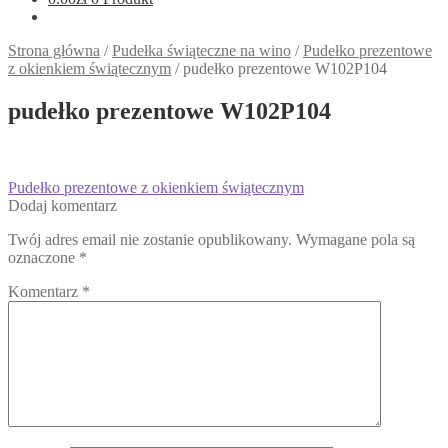
Strona główna
/
Pudełka świąteczne na wino
/
Pudełko prezentowe
z okienkiem świątecznym
/
pudełko prezentowe W102P104
pudełko prezentowe W102P104
Nawigacja
Poprzedni
Pudełko prezentowe z okienkiem świątecznym
wpis:
Dodaj komentarz
wpisu
Twój adres email nie zostanie opublikowany.
Wymagane pola są
oznaczone
*
Komentarz
*