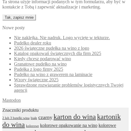
Ta strona użyje informacji podanych w tym formularzu, aby być w
kontakcie z Tobą i zapewnić aktualizacje i marketing.
Nowe posty
Nie naklejka. Nie nadruk. Logo wycięte w tekturze.
Pudełko dealer roku
2026 świąteczne pudełka na wino z logo
Katalog opakowań świątecznych dla firm 2025
Kiedy chcesz podarować wino
Granatowe pudełko na wino
Pudełka z logo firmy 2025
Pudełko na wino z grawerem na laminacie
Wzory świąteczne 2025
Sprawdzone rozwiązanie problemów logistycznych Twojej
agencji
Mastodon
Znaczniki produktu
karton do wina
kartonik
czarny
2 lub 3 butelki wina
białe
do wina
kolorowe opakowanie na wino
kolorowe
kolorowe