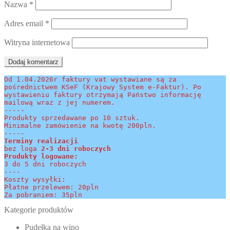
Nazwa
*
Adres email
*
Witryna internetowa
Od 1.04.2026r faktury vat wystawiane są za 
pośrednictwem KSeF (Krajowy System e-Faktur). Po 
wystawieniu faktury otrzymają Państwo informację 
mailową wraz z jej numerem.
-----
Produkty sprzedawane po 10 sztuk.
Minimalne zamówienie na kwotę 200pln.
-----
Terminy realizacji 
bez loga
 2-3 dni roboczych
Produkty logowane:
3 do 5 dni roboczych
----
Koszty wysyłki:
Płatne przelewem: 20pln
Za pobraniem: 35pln
Kategorie produktów
Pudełka na wino