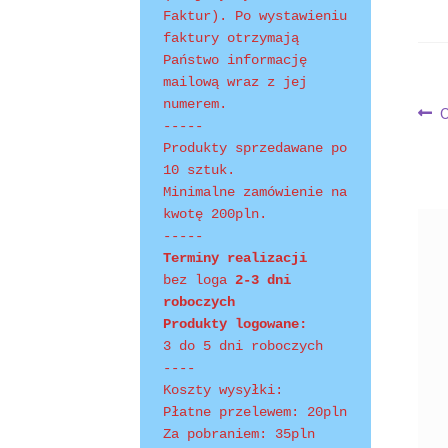
Faktur). Po wystawieniu 
faktury otrzymają 
Shopping Tips
Terms of Use
Track Your Order
Państwo informację 
mailową wraz z jej 
numerem.
Na
P
-----
w
wp
Produkty sprzedawane po 
10 sztuk.
Minimalne zamówienie na 
kwotę 200pln.
-----
Terminy realizacji 
bez loga
 2-3 dni 
roboczych
Produkty logowane:
3 do 5 dni roboczych
----
Koszty wysyłki:
Płatne przelewem: 20pln
Za pobraniem: 35pln