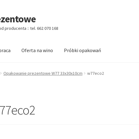
ezentowe
 producenta :: tel. 662 070 168
praca
Oferta na wino
Próbki opakowań
Categories w/o Products Shortcode
Blog
Cart
Cennik koszy EKO
Opakowanie prezentowe W77 33x30x10cm
w77eco2
logo
Checkout
Checkout
Data Access Request
 Shortcode
Homepage
Homepage
Kontakt
77eco2
Account
O firmie
Obserwowane
Oferta na wino
Polityka prywatno
tcode
Pudełko świąteczne, jakość Premium
Shop
Shopping Tips