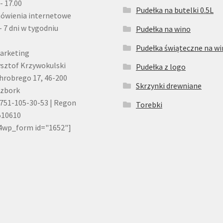
 - 17.00
Pudełka na butelki 0.5L
ówienia internetowe
- 7 dni w tygodniu
Pudełka na wino
Pudełka świąteczne na w
arketing
sztof Krzywokulski
Pudełka z logo
Chrobrego 17, 46-200
Skrzynki drewniane
czbork
751-105-30-53 | Regon
Torebki
510610
4wp_form id="1652"]