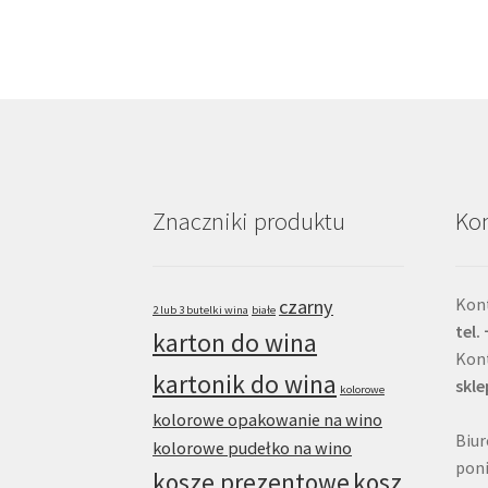
Znaczniki produktu
Kon
Kont
czarny
2 lub 3 butelki wina
białe
tel.
karton do wina
Kon
kartonik do wina
skl
kolorowe
kolorowe opakowanie na wino
Biur
kolorowe pudełko na wino
poni
kosze prezentowe
kosz