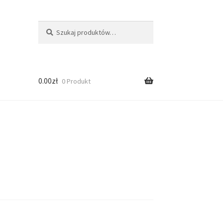
Szukaj:
Szukaj
0.00
zł
0 Produkt
ści