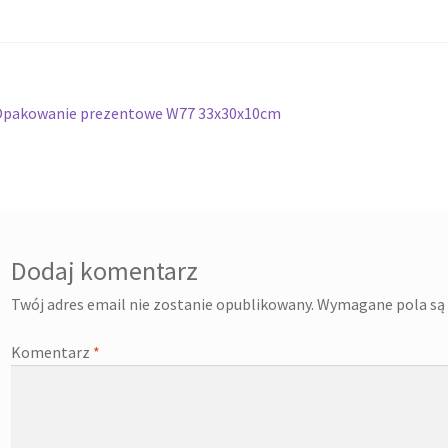
Twój koszyk
Wishlist
wigacja
oprzedni
Opakowanie prezentowe W77 33x30x10cm
pis:
isu
Dodaj komentarz
Twój adres email nie zostanie opublikowany.
Wymagane pola są
Komentarz
*