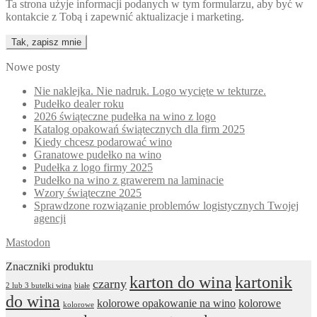
Ta strona użyje informacji podanych w tym formularzu, aby być w
kontakcie z Tobą i zapewnić aktualizacje i marketing.
Nowe posty
Nie naklejka. Nie nadruk. Logo wycięte w tekturze.
Pudełko dealer roku
2026 świąteczne pudełka na wino z logo
Katalog opakowań świątecznych dla firm 2025
Kiedy chcesz podarować wino
Granatowe pudełko na wino
Pudełka z logo firmy 2025
Pudełko na wino z grawerem na laminacie
Wzory świąteczne 2025
Sprawdzone rozwiązanie problemów logistycznych Twojej
agencji
Mastodon
Znaczniki produktu
karton do wina
kartonik
czarny
2 lub 3 butelki wina
białe
do wina
kolorowe opakowanie na wino
kolorowe
kolorowe