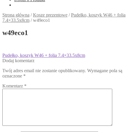
Strona główna
/
Kosze prezentowe
/
Pudełko, koszyk W46 + folia
7.4×33.5x8cm
/
w49eco1
w49eco1
Nawigacja
Poprzedni
Pudełko, koszyk W46 + folia 7.4×33.5x8cm
wpis:
Dodaj komentarz
wpisu
Twój adres email nie zostanie opublikowany.
Wymagane pola są
oznaczone
*
Komentarz
*