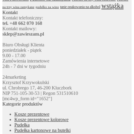
wstążka
tanie opakowania na alkohol
na trzy wina zamykane
pudełko na wino
Kontakt
Kontakt telefoniczny:
tel. +48 662 070 168
Kontakt mailowy:
sklep@zawieszam.pl
Biuro Obsługi Klienta
poniedziałek - piątek
9.00 - 17.00
Zamówienia internetowe
24h - 7 dni w tygodniu
24marketing
Krzysztof Krzywokulski
ul. Chrobrego 17, 46-200 Kluczbork
NIP 751-105-30-53 | Regon 531510610
[mc4wp_form id="1652"]
Kategorie produktów
Kosze prezentowe
Kosze prezentowe kolorowe
Pudełka
Pudełka kartonowe na butelki