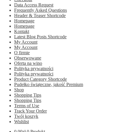
Data Access Request
Frequently Asked Questions
Header & Teaser Shortcode
Homepage
Homepage
Kontakt
Latest Blog Posts Shortcode
My Account
My Account
O firmie
Obserwowane
Oferta na wino
Polityka prywatności
Polityka prywatności
Product Category Shortcode
Pudełko świąteczne, jakość Premium
Shop
Shopping Tips
Shopping Tips
Terms of Use
Track Your Order
Twój koszyk
Wishlist
0.00
zł
0 Produkt