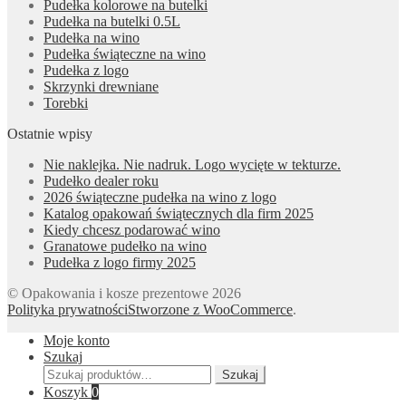
Pudełka kolorowe na butelki
Pudełka na butelki 0.5L
Pudełka na wino
Pudełka świąteczne na wino
Pudełka z logo
Skrzynki drewniane
Torebki
Ostatnie wpisy
Nie naklejka. Nie nadruk. Logo wycięte w tekturze.
Pudełko dealer roku
2026 świąteczne pudełka na wino z logo
Katalog opakowań świątecznych dla firm 2025
Kiedy chcesz podarować wino
Granatowe pudełko na wino
Pudełka z logo firmy 2025
© Opakowania i kosze prezentowe 2026
Polityka prywatności
Stworzone z WooCommerce
.
Moje konto
Szukaj
Szukaj:
Szukaj
Koszyk
0