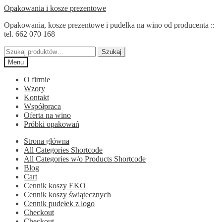
Przejdź
Przejdź
Opakowania i kosze prezentowe
do
do
Opakowania, kosze prezentowe i pudełka na wino od producenta ::
nawigacji
treści
tel. 662 070 168
Szukaj:
Szukaj
Menu
O firmie
Wzory
Kontakt
Współpraca
Oferta na wino
Próbki opakowań
Strona główna
All Categories Shortcode
All Categories w/o Products Shortcode
Blog
Cart
Cennik koszy EKO
Cennik koszy świątecznych
Cennik pudełek z logo
Checkout
Checkout