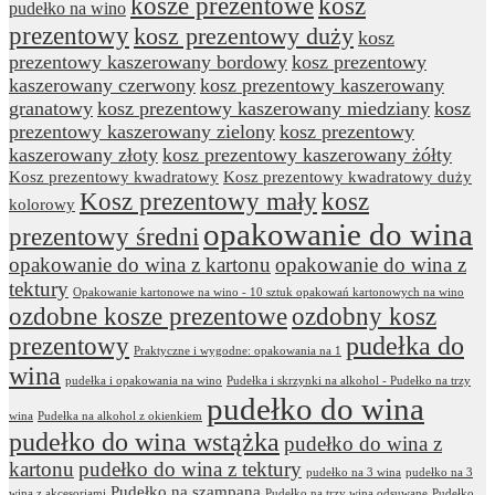
kosze prezentowe
kosz
pudełko na wino
prezentowy
kosz prezentowy duży
kosz
prezentowy kaszerowany bordowy
kosz prezentowy
kaszerowany czerwony
kosz prezentowy kaszerowany
granatowy
kosz prezentowy kaszerowany miedziany
kosz
prezentowy kaszerowany zielony
kosz prezentowy
kaszerowany złoty
kosz prezentowy kaszerowany żółty
Kosz prezentowy kwadratowy
Kosz prezentowy kwadratowy duży
Kosz prezentowy mały
kosz
kolorowy
opakowanie do wina
prezentowy średni
opakowanie do wina z kartonu
opakowanie do wina z
tektury
Opakowanie kartonowe na wino - 10 sztuk opakowań kartonowych na wino
ozdobne kosze prezentowe
ozdobny kosz
prezentowy
pudełka do
Praktyczne i wygodne: opakowania na 1
wina
pudełka i opakowania na wino
Pudełka i skrzynki na alkohol - Pudełko na trzy
pudełko do wina
wina
Pudełka na alkohol z okienkiem
pudełko do wina wstążka
pudełko do wina z
kartonu
pudełko do wina z tektury
pudełko na 3 wina
pudełko na 3
Pudełko na szampana
wina z akcesoriami
Pudełko na trzy wina odsuwane
Pudełko