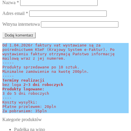
Nazwa
*
Adres email
*
Witryna internetowa
Od 1.04.2026r faktury vat wystawiane są za 
pośrednictwem KSeF (Krajowy System e-Faktur). Po 
wystawieniu faktury otrzymają Państwo informację 
mailową wraz z jej numerem.
-----
Produkty sprzedawane po 10 sztuk.
Minimalne zamówienie na kwotę 200pln.
-----
Terminy realizacji 
bez loga
 2-3 dni roboczych
Produkty logowane:
3 do 5 dni roboczych
----
Koszty wysyłki:
Płatne przelewem: 20pln
Za pobraniem: 35pln
Kategorie produktów
Pudełka na wino