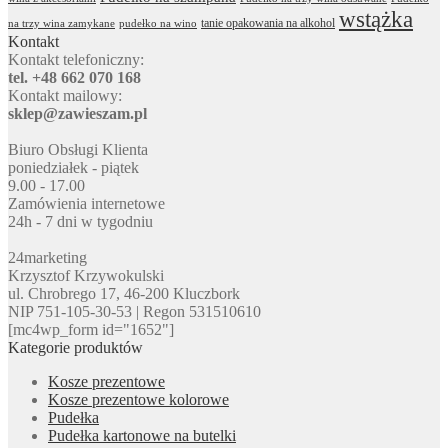
wstążka
tanie opakowania na alkohol
na trzy wina zamykane
pudełko na wino
Kontakt
Kontakt telefoniczny:
tel. +48 662 070 168
Kontakt mailowy:
sklep@zawieszam.pl
Biuro Obsługi Klienta
poniedziałek - piątek
9.00 - 17.00
Zamówienia internetowe
24h - 7 dni w tygodniu
24marketing
Krzysztof Krzywokulski
ul. Chrobrego 17, 46-200 Kluczbork
NIP 751-105-30-53 | Regon 531510610
[mc4wp_form id="1652"]
Kategorie produktów
Kosze prezentowe
Kosze prezentowe kolorowe
Pudełka
Pudełka kartonowe na butelki