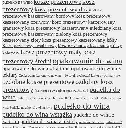
kosze prezentowe
kosz
pudełko na wino
prezentowy
kosz prezentowy duży
kosz
prezentowy kaszerowany bordowy
kosz prezentowy
kaszerowany czerwony
kosz prezentowy kaszerowany
granatowy
kosz prezentowy kaszerowany miedziany
kosz
prezentowy kaszerowany zielony
kosz prezentowy
kaszerowany złoty
kosz prezentowy kaszerowany żółty
Kosz prezentowy kwadratowy
Kosz prezentowy kwadratowy duży
Kosz prezentowy mały
kosz
kolorowy
opakowanie do wina
prezentowy średni
opakowanie do wina z kartonu
opakowanie do wina z
tektury
Opakowanie kartonowe na wino - 10 sztuk opakowań kartonowych na wino
ozdobne kosze prezentowe
ozdobny kosz
prezentowy
pudełka do
Praktyczne i wygodne: opakowania na 1
wina
pudełka i opakowania na wino
Pudełka i skrzynki na alkohol - Pudełko na trzy
pudełko do wina
wina
Pudełka na alkohol z okienkiem
pudełko do wina wstążka
pudełko do wina z
kartonu
pudełko do wina z tektury
pudełko na 3 wina
pudełko na 3
Pudełko na szampana
wina z akcesoriami
Pudełko na trzy wina odsuwane
Pudełko