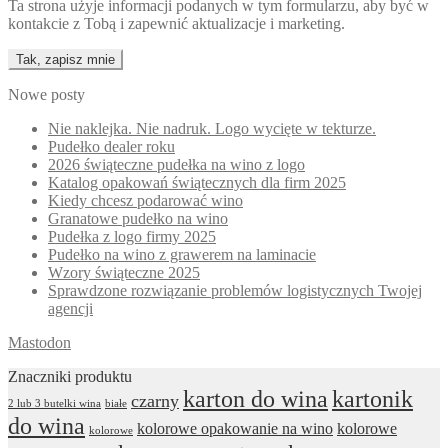
Ta strona użyje informacji podanych w tym formularzu, aby być w
kontakcie z Tobą i zapewnić aktualizacje i marketing.
Nowe posty
Nie naklejka. Nie nadruk. Logo wycięte w tekturze.
Pudełko dealer roku
2026 świąteczne pudełka na wino z logo
Katalog opakowań świątecznych dla firm 2025
Kiedy chcesz podarować wino
Granatowe pudełko na wino
Pudełka z logo firmy 2025
Pudełko na wino z grawerem na laminacie
Wzory świąteczne 2025
Sprawdzone rozwiązanie problemów logistycznych Twojej
agencji
Mastodon
Znaczniki produktu
karton do wina
kartonik
czarny
2 lub 3 butelki wina
białe
do wina
kolorowe opakowanie na wino
kolorowe
kolorowe