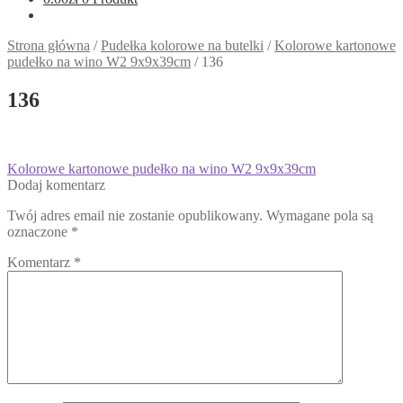
Strona główna
/
Pudełka kolorowe na butelki
/
Kolorowe kartonowe
pudełko na wino W2 9x9x39cm
/
136
136
Nawigacja
Poprzedni
Kolorowe kartonowe pudełko na wino W2 9x9x39cm
wpis:
Dodaj komentarz
wpisu
Twój adres email nie zostanie opublikowany.
Wymagane pola są
oznaczone
*
Komentarz
*