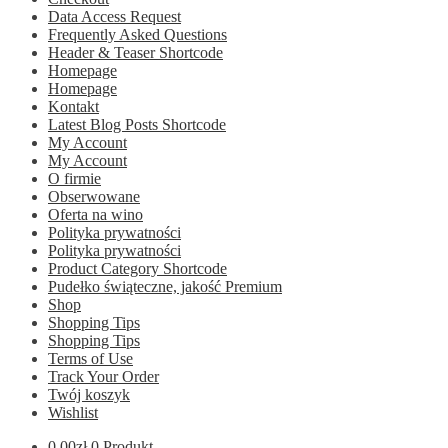
Data Access Request
Frequently Asked Questions
Header & Teaser Shortcode
Homepage
Homepage
Kontakt
Latest Blog Posts Shortcode
My Account
My Account
O firmie
Obserwowane
Oferta na wino
Polityka prywatności
Polityka prywatności
Product Category Shortcode
Pudełko świąteczne, jakość Premium
Shop
Shopping Tips
Shopping Tips
Terms of Use
Track Your Order
Twój koszyk
Wishlist
0.00
zł
0 Produkt