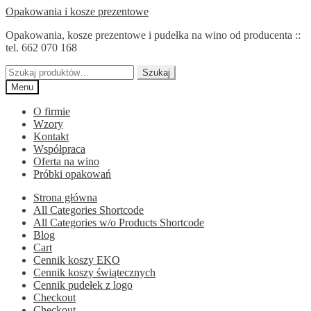
Przejdź
Przejdź
Opakowania i kosze prezentowe
do
do
Opakowania, kosze prezentowe i pudełka na wino od producenta ::
nawigacji
treści
tel. 662 070 168
Szukaj:
Szukaj
Menu
O firmie
Wzory
Kontakt
Współpraca
Oferta na wino
Próbki opakowań
Strona główna
All Categories Shortcode
All Categories w/o Products Shortcode
Blog
Cart
Cennik koszy EKO
Cennik koszy świątecznych
Cennik pudełek z logo
Checkout
Checkout