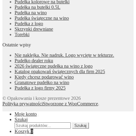
Pudełka kolorowe na butelki
Pudełka na butelki 0.5L
Pudełka na wino
Pudełka świąteczne na wino
Pudełka z logo
Skrzynki drewniane
Torebki
Ostatnie wpisy
Nie naklejka. Nie nadruk. Logo wycięte w tekturze.
Pudełko dealer roku
2026 świąteczne pudełka na wino z logo
Katalog opakowań świątecznych dla firm 2025
Kiedy chcesz podarować wino
Granatowe pudełko na wino
Pudełka z logo firmy 2025
© Opakowania i kosze prezentowe 2026
Polityka prywatności
Stworzone z WooCommerce
.
Moje konto
Szukaj
Szukaj:
Szukaj
Koszyk
0