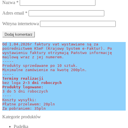
Nazwa
*
Adres email
*
Witryna internetowa
Od 1.04.2026r faktury vat wystawiane są za 
pośrednictwem KSeF (Krajowy System e-Faktur). Po 
wystawieniu faktury otrzymają Państwo informację 
mailową wraz z jej numerem.
-----
Produkty sprzedawane po 10 sztuk.
Minimalne zamówienie na kwotę 200pln.
-----
Terminy realizacji 
bez loga
 2-3 dni roboczych
Produkty logowane:
3 do 5 dni roboczych
----
Koszty wysyłki:
Płatne przelewem: 20pln
Za pobraniem: 35pln
Kategorie produktów
Pudełka