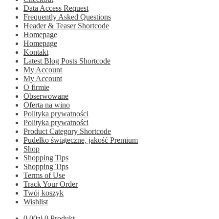
Data Access Request
Frequently Asked Questions
Header & Teaser Shortcode
Homepage
Homepage
Kontakt
Latest Blog Posts Shortcode
My Account
My Account
O firmie
Obserwowane
Oferta na wino
Polityka prywatności
Polityka prywatności
Product Category Shortcode
Pudełko świąteczne, jakość Premium
Shop
Shopping Tips
Shopping Tips
Terms of Use
Track Your Order
Twój koszyk
Wishlist
0.00
zł
0 Produkt