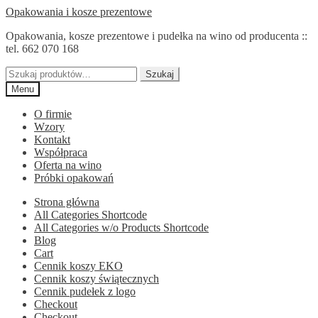
Przejdź
Przejdź
Opakowania i kosze prezentowe
do
do
Opakowania, kosze prezentowe i pudełka na wino od producenta ::
nawigacji
treści
tel. 662 070 168
Szukaj:
Szukaj
Menu
O firmie
Wzory
Kontakt
Współpraca
Oferta na wino
Próbki opakowań
Strona główna
All Categories Shortcode
All Categories w/o Products Shortcode
Blog
Cart
Cennik koszy EKO
Cennik koszy świątecznych
Cennik pudełek z logo
Checkout
Checkout