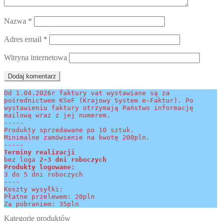
Nazwa
*
Adres email
*
Witryna internetowa
Od 1.04.2026r faktury vat wystawiane są za 
pośrednictwem KSeF (Krajowy System e-Faktur). Po 
wystawieniu faktury otrzymają Państwo informację 
mailową wraz z jej numerem.
-----
Produkty sprzedawane po 10 sztuk.
Minimalne zamówienie na kwotę 200pln.
-----
Terminy realizacji 
bez loga
 2-3 dni roboczych
Produkty logowane:
3 do 5 dni roboczych
----
Koszty wysyłki:
Płatne przelewem: 20pln
Za pobraniem: 35pln
Kategorie produktów