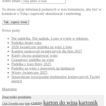
Adres email:
Ta strona użyje informacji podanych w tym formularzu, aby być w
kontakcie z Tobą i zapewnić aktualizacje i marketing.
Nowe posty
Nie naklejka. Nie nadruk. Logo wycięte w tekturze.
Pudełko dealer roku
2026 świąteczne pudełka na wino z logo
Katalog opakowań świątecznych dla firm 2025
Kiedy chcesz podarować wino
Granatowe pudełko na wino
Pudełka z logo firmy 2025
Pudełko na wino z grawerem na laminacie
Wzory świąteczne 2025
Sprawdzone rozwiązanie problemów logistycznych Twojej
agencji
Mastodon
Znaczniki produktu
karton do wina
kartonik
czarny
2 lub 3 butelki wina
białe