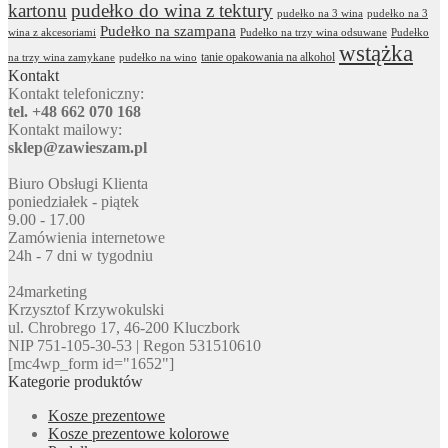
kartonu
pudełko do wina z tektury
pudełko na 3 wina
pudełko na 3
Pudełko na szampana
wina z akcesoriami
Pudełko na trzy wina odsuwane
Pudełko
wstążka
tanie opakowania na alkohol
na trzy wina zamykane
pudełko na wino
Kontakt
Kontakt telefoniczny:
tel. +48 662 070 168
Kontakt mailowy:
sklep@zawieszam.pl
Biuro Obsługi Klienta
poniedziałek - piątek
9.00 - 17.00
Zamówienia internetowe
24h - 7 dni w tygodniu
24marketing
Krzysztof Krzywokulski
ul. Chrobrego 17, 46-200 Kluczbork
NIP 751-105-30-53 | Regon 531510610
[mc4wp_form id="1652"]
Kategorie produktów
Kosze prezentowe
Kosze prezentowe kolorowe