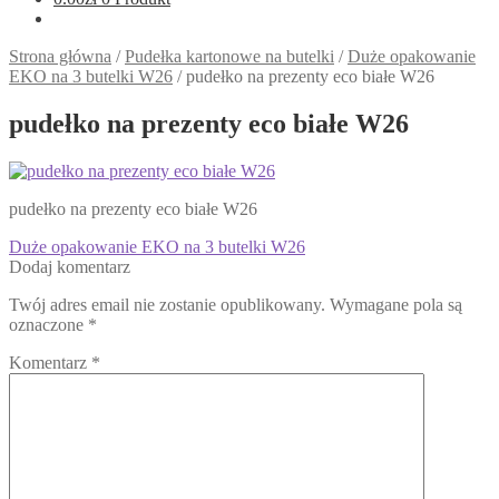
Strona główna
/
Pudełka kartonowe na butelki
/
Duże opakowanie
EKO na 3 butelki W26
/
pudełko na prezenty eco białe W26
pudełko na prezenty eco białe W26
pudełko na prezenty eco białe W26
Nawigacja
Poprzedni
Duże opakowanie EKO na 3 butelki W26
wpis:
Dodaj komentarz
wpisu
Twój adres email nie zostanie opublikowany.
Wymagane pola są
oznaczone
*
Komentarz
*