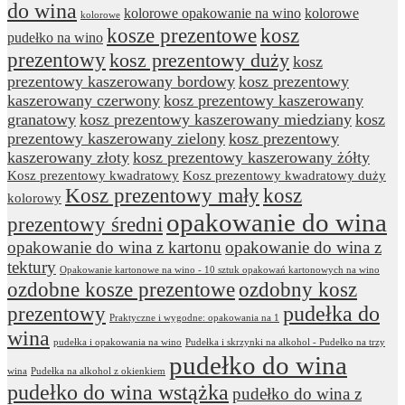
do wina
kolorowe opakowanie na wino
kolorowe
kolorowe
kosze prezentowe
kosz
pudełko na wino
prezentowy
kosz prezentowy duży
kosz
prezentowy kaszerowany bordowy
kosz prezentowy
kaszerowany czerwony
kosz prezentowy kaszerowany
granatowy
kosz prezentowy kaszerowany miedziany
kosz
prezentowy kaszerowany zielony
kosz prezentowy
kaszerowany złoty
kosz prezentowy kaszerowany żółty
Kosz prezentowy kwadratowy
Kosz prezentowy kwadratowy duży
Kosz prezentowy mały
kosz
kolorowy
opakowanie do wina
prezentowy średni
opakowanie do wina z kartonu
opakowanie do wina z
tektury
Opakowanie kartonowe na wino - 10 sztuk opakowań kartonowych na wino
ozdobne kosze prezentowe
ozdobny kosz
prezentowy
pudełka do
Praktyczne i wygodne: opakowania na 1
wina
pudełka i opakowania na wino
Pudełka i skrzynki na alkohol - Pudełko na trzy
pudełko do wina
wina
Pudełka na alkohol z okienkiem
pudełko do wina wstążka
pudełko do wina z