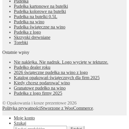
Pudełka
Pudełka kartonowe na butelki
Pudełka kolorowe na butelki
Pudełka na butelki 0.5L
Pudełka na wino
Pudełka świąteczne na wino
Pudełka z logo
Skrzynki drewniane
Torebki
Ostatnie wpisy
Nie naklejka. Nie nadruk. Logo wycięte w tekturze.
Pudełko dealer roku
2026 świąteczne pudełka na wino z logo
Katalog opakowań świątecznych dla firm 2025
Kiedy chcesz podarować wino
Granatowe pudełko na wino
Pudełka z logo firmy 2025
© Opakowania i kosze prezentowe 2026
Polityka prywatności
Stworzone z WooCommerce
.
Moje konto
Szukaj
Szukaj:
Szukaj