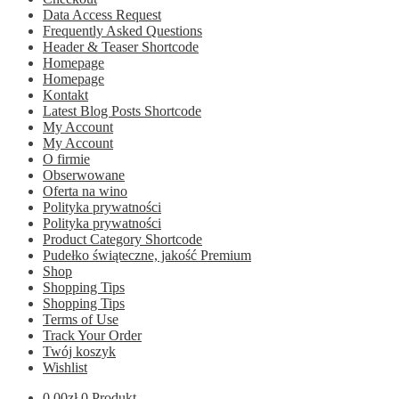
Data Access Request
Frequently Asked Questions
Header & Teaser Shortcode
Homepage
Homepage
Kontakt
Latest Blog Posts Shortcode
My Account
My Account
O firmie
Obserwowane
Oferta na wino
Polityka prywatności
Polityka prywatności
Product Category Shortcode
Pudełko świąteczne, jakość Premium
Shop
Shopping Tips
Shopping Tips
Terms of Use
Track Your Order
Twój koszyk
Wishlist
0.00
zł
0 Produkt