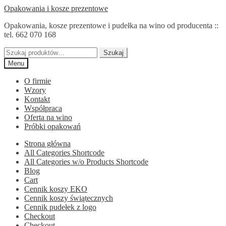
Przejdź
Przejdź
Opakowania i kosze prezentowe
do
do
Opakowania, kosze prezentowe i pudełka na wino od producenta ::
nawigacji
treści
tel. 662 070 168
Szukaj:
Szukaj
Menu
O firmie
Wzory
Kontakt
Współpraca
Oferta na wino
Próbki opakowań
Strona główna
All Categories Shortcode
All Categories w/o Products Shortcode
Blog
Cart
Cennik koszy EKO
Cennik koszy świątecznych
Cennik pudełek z logo
Checkout
Checkout