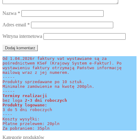
Nazwa
*
Adres email
*
Witryna internetowa
Od 1.04.2026r faktury vat wystawiane są za 
pośrednictwem KSeF (Krajowy System e-Faktur). Po 
wystawieniu faktury otrzymają Państwo informację 
mailową wraz z jej numerem.
-----
Produkty sprzedawane po 10 sztuk.
Minimalne zamówienie na kwotę 200pln.
-----
Terminy realizacji 
bez loga
 2-3 dni roboczych
Produkty logowane:
3 do 5 dni roboczych
----
Koszty wysyłki:
Płatne przelewem: 20pln
Za pobraniem: 35pln
Kategorie produktów