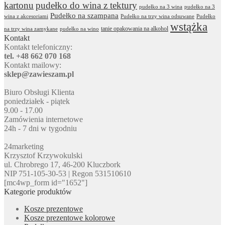
kartonu
pudełko do wina z tektury
pudełko na 3 wina
pudełko na 3
Pudełko na szampana
wina z akcesoriami
Pudełko na trzy wina odsuwane
Pudełko
wstążka
tanie opakowania na alkohol
na trzy wina zamykane
pudełko na wino
Kontakt
Kontakt telefoniczny:
tel. +48 662 070 168
Kontakt mailowy:
sklep@zawieszam.pl
Biuro Obsługi Klienta
poniedziałek - piątek
9.00 - 17.00
Zamówienia internetowe
24h - 7 dni w tygodniu
24marketing
Krzysztof Krzywokulski
ul. Chrobrego 17, 46-200 Kluczbork
NIP 751-105-30-53 | Regon 531510610
[mc4wp_form id="1652"]
Kategorie produktów
Kosze prezentowe
Kosze prezentowe kolorowe