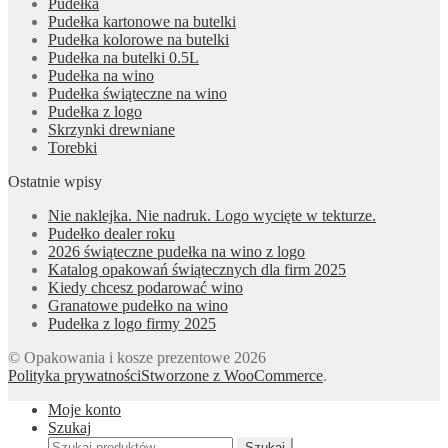
Pudełka
Pudełka kartonowe na butelki
Pudełka kolorowe na butelki
Pudełka na butelki 0.5L
Pudełka na wino
Pudełka świąteczne na wino
Pudełka z logo
Skrzynki drewniane
Torebki
Ostatnie wpisy
Nie naklejka. Nie nadruk. Logo wycięte w tekturze.
Pudełko dealer roku
2026 świąteczne pudełka na wino z logo
Katalog opakowań świątecznych dla firm 2025
Kiedy chcesz podarować wino
Granatowe pudełko na wino
Pudełka z logo firmy 2025
© Opakowania i kosze prezentowe 2026
Polityka prywatności
Stworzone z WooCommerce
.
Moje konto
Szukaj
Szukaj:
Szukaj