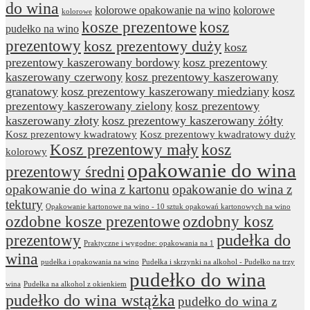
do wina
kolorowe opakowanie na wino
kolorowe
kolorowe
kosze prezentowe
kosz
pudełko na wino
prezentowy
kosz prezentowy duży
kosz
prezentowy kaszerowany bordowy
kosz prezentowy
kaszerowany czerwony
kosz prezentowy kaszerowany
granatowy
kosz prezentowy kaszerowany miedziany
kosz
prezentowy kaszerowany zielony
kosz prezentowy
kaszerowany złoty
kosz prezentowy kaszerowany żółty
Kosz prezentowy kwadratowy
Kosz prezentowy kwadratowy duży
Kosz prezentowy mały
kosz
kolorowy
opakowanie do wina
prezentowy średni
opakowanie do wina z kartonu
opakowanie do wina z
tektury
Opakowanie kartonowe na wino - 10 sztuk opakowań kartonowych na wino
ozdobne kosze prezentowe
ozdobny kosz
prezentowy
pudełka do
Praktyczne i wygodne: opakowania na 1
wina
pudełka i opakowania na wino
Pudełka i skrzynki na alkohol - Pudełko na trzy
pudełko do wina
wina
Pudełka na alkohol z okienkiem
pudełko do wina wstążka
pudełko do wina z