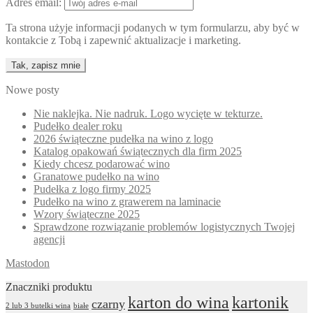
Adres email:
Ta strona użyje informacji podanych w tym formularzu, aby być w
kontakcie z Tobą i zapewnić aktualizacje i marketing.
Nowe posty
Nie naklejka. Nie nadruk. Logo wycięte w tekturze.
Pudełko dealer roku
2026 świąteczne pudełka na wino z logo
Katalog opakowań świątecznych dla firm 2025
Kiedy chcesz podarować wino
Granatowe pudełko na wino
Pudełka z logo firmy 2025
Pudełko na wino z grawerem na laminacie
Wzory świąteczne 2025
Sprawdzone rozwiązanie problemów logistycznych Twojej
agencji
Mastodon
Znaczniki produktu
karton do wina
kartonik
czarny
2 lub 3 butelki wina
białe