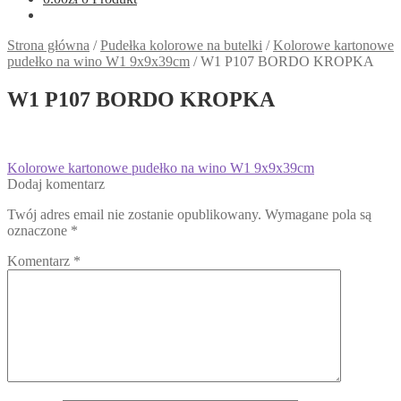
Strona główna
/
Pudełka kolorowe na butelki
/
Kolorowe kartonowe
pudełko na wino W1 9x9x39cm
/
W1 P107 BORDO KROPKA
W1 P107 BORDO KROPKA
Nawigacja
Poprzedni
Kolorowe kartonowe pudełko na wino W1 9x9x39cm
wpis:
Dodaj komentarz
wpisu
Twój adres email nie zostanie opublikowany.
Wymagane pola są
oznaczone
*
Komentarz
*