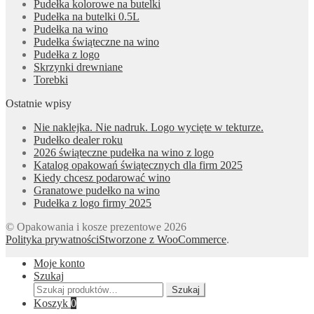
Pudełka kolorowe na butelki
Pudełka na butelki 0.5L
Pudełka na wino
Pudełka świąteczne na wino
Pudełka z logo
Skrzynki drewniane
Torebki
Ostatnie wpisy
Nie naklejka. Nie nadruk. Logo wycięte w tekturze.
Pudełko dealer roku
2026 świąteczne pudełka na wino z logo
Katalog opakowań świątecznych dla firm 2025
Kiedy chcesz podarować wino
Granatowe pudełko na wino
Pudełka z logo firmy 2025
© Opakowania i kosze prezentowe 2026
Polityka prywatności
Stworzone z WooCommerce
.
Moje konto
Szukaj
Szukaj:
Szukaj
Koszyk
0