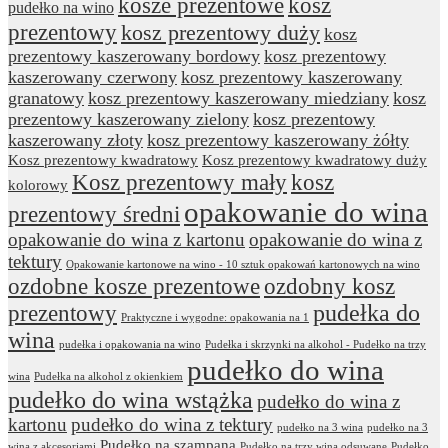
kosze prezentowe
kosz
pudełko na wino
prezentowy
kosz prezentowy duży
kosz
prezentowy kaszerowany bordowy
kosz prezentowy
kaszerowany czerwony
kosz prezentowy kaszerowany
granatowy
kosz prezentowy kaszerowany miedziany
kosz
prezentowy kaszerowany zielony
kosz prezentowy
kaszerowany złoty
kosz prezentowy kaszerowany żółty
Kosz prezentowy kwadratowy
Kosz prezentowy kwadratowy duży
Kosz prezentowy mały
kosz
kolorowy
opakowanie do wina
prezentowy średni
opakowanie do wina z kartonu
opakowanie do wina z
tektury
Opakowanie kartonowe na wino - 10 sztuk opakowań kartonowych na wino
ozdobne kosze prezentowe
ozdobny kosz
prezentowy
pudełka do
Praktyczne i wygodne: opakowania na 1
wina
pudełka i opakowania na wino
Pudełka i skrzynki na alkohol - Pudełko na trzy
pudełko do wina
wina
Pudełka na alkohol z okienkiem
pudełko do wina wstążka
pudełko do wina z
kartonu
pudełko do wina z tektury
pudełko na 3 wina
pudełko na 3
Pudełko na szampana
wina z akcesoriami
Pudełko na trzy wina odsuwane
Pudełko