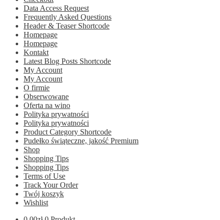
Data Access Request
Frequently Asked Questions
Header & Teaser Shortcode
Homepage
Homepage
Kontakt
Latest Blog Posts Shortcode
My Account
My Account
O firmie
Obserwowane
Oferta na wino
Polityka prywatności
Polityka prywatności
Product Category Shortcode
Pudełko świąteczne, jakość Premium
Shop
Shopping Tips
Shopping Tips
Terms of Use
Track Your Order
Twój koszyk
Wishlist
0.00
zł
0 Produkt