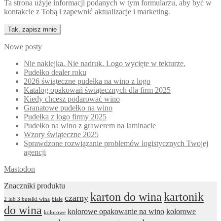
Ta strona użyje informacji podanych w tym formularzu, aby być w
kontakcie z Tobą i zapewnić aktualizacje i marketing.
Nowe posty
Nie naklejka. Nie nadruk. Logo wycięte w tekturze.
Pudełko dealer roku
2026 świąteczne pudełka na wino z logo
Katalog opakowań świątecznych dla firm 2025
Kiedy chcesz podarować wino
Granatowe pudełko na wino
Pudełka z logo firmy 2025
Pudełko na wino z grawerem na laminacie
Wzory świąteczne 2025
Sprawdzone rozwiązanie problemów logistycznych Twojej
agencji
Mastodon
Znaczniki produktu
karton do wina
kartonik
czarny
2 lub 3 butelki wina
białe
do wina
kolorowe opakowanie na wino
kolorowe
kolorowe