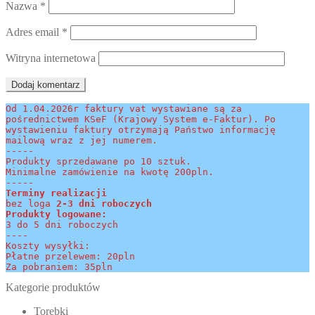
Nazwa
*
Adres email
*
Witryna internetowa
Od 1.04.2026r faktury vat wystawiane są za 
pośrednictwem KSeF (Krajowy System e-Faktur). Po 
wystawieniu faktury otrzymają Państwo informację 
mailową wraz z jej numerem.
-----
Produkty sprzedawane po 10 sztuk.
Minimalne zamówienie na kwotę 200pln.
-----
Terminy realizacji 
bez loga
 2-3 dni roboczych
Produkty logowane:
3 do 5 dni roboczych
----
Koszty wysyłki:
Płatne przelewem: 20pln
Za pobraniem: 35pln
Kategorie produktów
Torebki